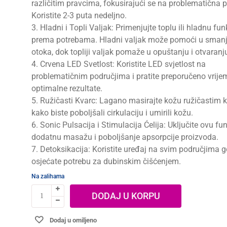
različitim pravcima, fokusirajući se na problematična 
Koristite 2-3 puta nedeljno.
3. Hladni i Topli Valjak: Primenjujte toplu ili hladnu fun
prema potrebama. Hladni valjak može pomoći u sman
otoka, dok topliji valjak pomaže u opuštanju i otvaranj
4. Crvena LED Svetlost: Koristite LED svjetlost na
problematičnim područjima i pratite preporučeno vrije
optimalne rezultate.
5. Ružičasti Kvarc: Lagano masirajte kožu ružičastim
kako biste poboljšali cirkulaciju i umirili kožu.
6. Sonic Pulsacija i Stimulacija Ćelija: Uključite ovu fu
dodatnu masažu i poboljšanje apsorpcije proizvoda.
7. Detoksikacija: Koristite uređaj na svim područjima g
osjećate potrebu za dubinskim čišćenjem.
Na zalihama
DODAJ U KORPU
Dodaj u omiljeno