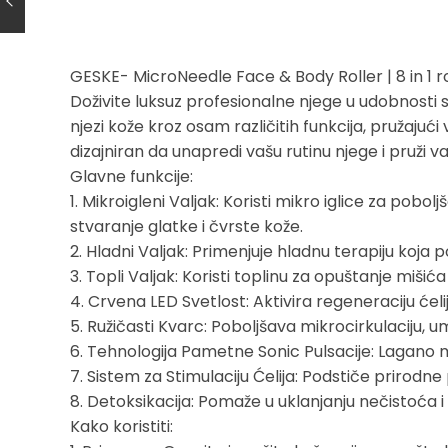
GESKE- MicroNeedle Face & Body Roller | 8 in 1 r
Doživite luksuz profesionalne njege u udobnosti s
njezi kože kroz osam različitih funkcija, pružajuć
dizajniran da unapredi vašu rutinu njege i pruži 
Glavne funkcije:
1. Mikroigleni Valjak: Koristi mikro iglice za pobo
stvaranje glatke i čvrste kože.
2. Hladni Valjak: Primenjuje hladnu terapiju koja
3. Topli Valjak: Koristi toplinu za opuštanje mišića
4. Crvena LED Svetlost: Aktivira regeneraciju ćelij
5. Ružičasti Kvarc: Poboljšava mikrocirkulaciju, 
6. Tehnologija Pametne Sonic Pulsacije: Lagano m
7. Sistem za Stimulaciju Ćelija: Podstiče prirodn
8. Detoksikacija: Pomaže u uklanjanju nečistoća i to
Kako koristiti: