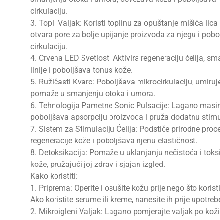
cirkulaciju.
3. Topli Valjak: Koristi toplinu za opuštanje mišića lica i
otvara pore za bolje upijanje proizvoda za njegu i pobo
cirkulaciju.
4. Crvena LED Svetlost: Aktivira regeneraciju ćelija, sm
linije i poboljšava tonus kože.
5. Ružičasti Kvarc: Poboljšava mikrocirkulaciju, umiruj
pomaže u smanjenju otoka i umora.
6. Tehnologija Pametne Sonic Pulsacije: Lagano masir
poboljšava apsorpciju proizvoda i pruža dodatnu stimu
7. Sistem za Stimulaciju Ćelija: Podstiče prirodne proc
regeneracije kože i poboljšava njenu elastičnost.
8. Detoksikacija: Pomaže u uklanjanju nečistoća i toksi
kože, pružajući joj zdrav i sjajan izgled.
Kako koristiti:
1. Priprema: Operite i osušite kožu prije nego što koristi
Ako koristite serume ili kreme, nanesite ih prije upotreb
2. Mikroigleni Valjak: Lagano pomjerajte valjak po koži