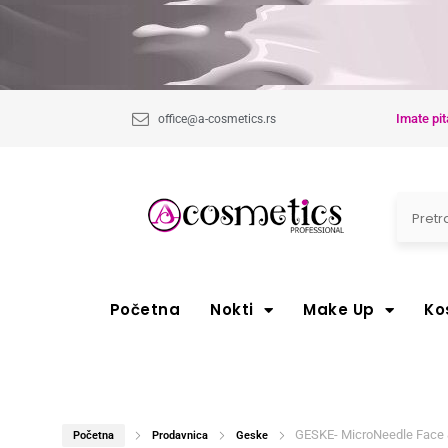
Imate pit
office@a-cosmetics.rs
Početna
Nokti
Make Up
Ko
GESKE- MicroNeedle Face & 
Početna
Prodavnica
Geske