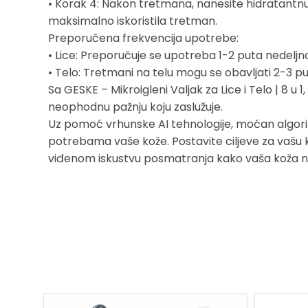
• Korak 4: Nakon tretmana, nanesite hidratantnu k
maksimalno iskoristila tretman.
Preporučena frekvencija upotrebe:
• Lice: Preporučuje se upotreba 1-2 puta nedeljno,
• Telo: Tretmani na telu mogu se obavljati 2-3 p
Sa GESKE – Mikroigleni Valjak za Lice i Telo | 8 u 1
neophodnu pažnju koju zaslužuje.
Uz pomoć vrhunske AI tehnologije, moćan algori
potrebama vaše kože. Postavite ciljeve za vašu ko
viđenom iskustvu posmatranja kako vaša koža nap