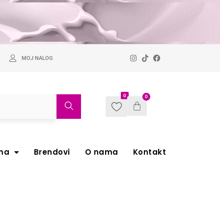
MOJ NALOG
0
0
ma
Brendovi
O nama
Kontakt