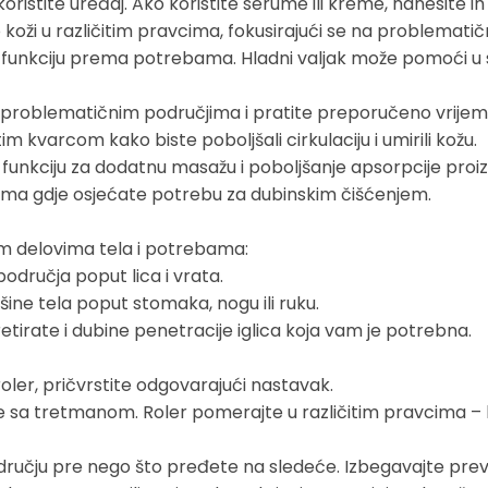
koristite uređaj. Ako koristite serume ili kreme, nanesite ih
o koži u različitim pravcima, fokusirajući se na problematič
ladnu funkciju prema potrebama. Hladni valjak može pomoći u
na problematičnim područjima i pratite preporučeno vrijem
im kvarcom kako biste poboljšali cirkulaciju i umirili kožu.
 ovu funkciju za dodatnu masažu i poboljšanje apsorpcije proi
čjima gdje osjećate potrebu za dubinskim čišćenjem.
itim delovima tela i potrebama:
područja poput lica i vrata.
ine tela poput stomaka, nogu ili ruku.
retirate i dubine penetracije iglica koja vam je potrebna.
i roler, pričvrstite odgovarajući nastavak.
ite sa tretmanom. Roler pomerajte u različitim pravcima – 
ručju pre nego što pređete na sledeće. Izbegavajte previš