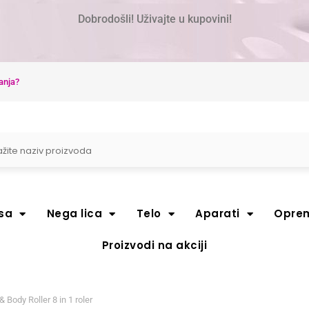
Dobrodošli! Uživajte u kupovini!
anja?
sa
Nega lica
Telo
Aparati
Opre
Proizvodi na akciji
Body Roller 8 in 1 roler