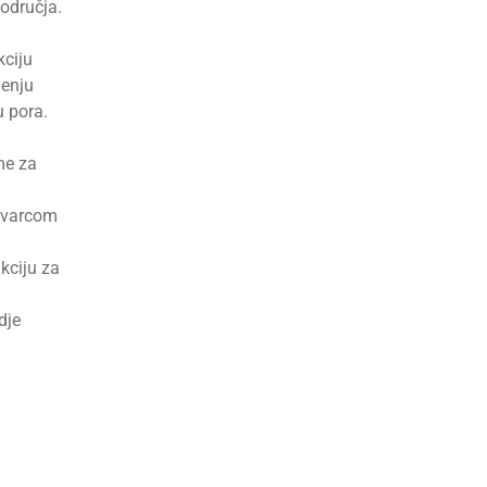
područja.
kciju
jenju
u pora.
me za
 kvarcom
nkciju za
dje