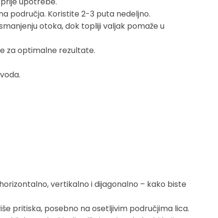
 prije upotrebe.
na područja. Koristite 2-3 puta nedeljno.
 smanjenju otoka, dok topliji valjak pomaže u
e za optimalne rezultate.
zvoda.
horizontalno, vertikalno i dijagonalno – kako biste
e pritiska, posebno na osetljivim područjima lica.