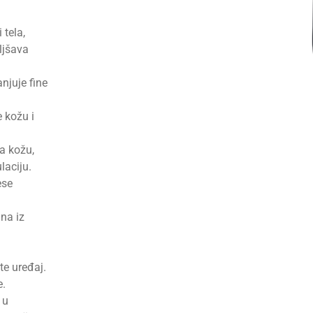
 tela,
ljšava
anjuje fine
e kožu i
a kožu,
laciju.
ese
na iz
te uređaj.
e.
 u