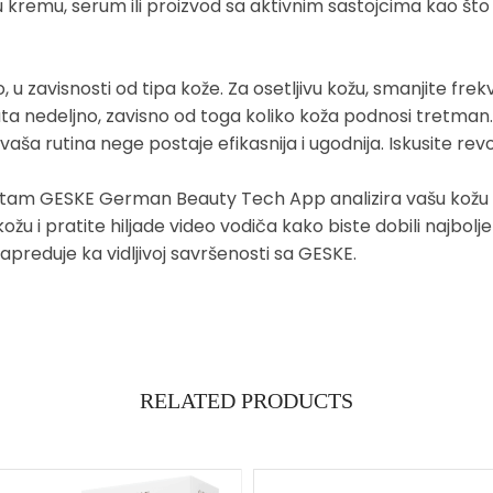
remu, serum ili proizvod sa aktivnim sastojcima kao što su
 u zavisnosti od tipa kože. Za osetljivu kožu, smanjite frekv
uta nedeljno, zavisno od toga koliko koža podnosi tretman.
, vaša rutina nege postaje efikasnija i ugodnija. Iskusite rev
tam GESKE German Beauty Tech App analizira vašu kožu i 
žu i pratite hiljade video vodiča kako biste dobili najbolj
reduje ka vidljivoj savršenosti sa GESKE.
RELATED PRODUCTS