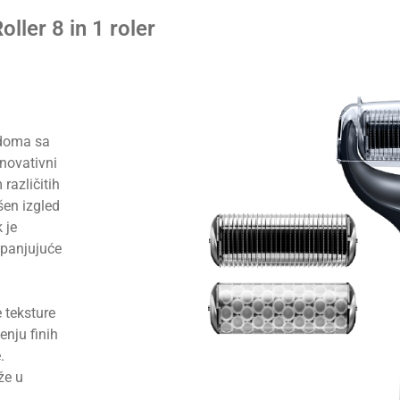
ler 8 in 1 roler
 doma sa
inovativni
različitih
šen izgled
 je
apanjujuće
e teksture
nju finih
.
že u