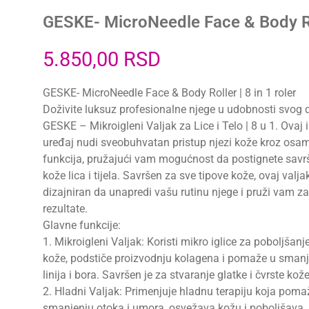
GESKE- MicroNeedle Face & Body Rol
5.850,00
RSD
GESKE- MicroNeedle Face & Body Roller | 8 in 1 roler
Doživite luksuz profesionalne njege u udobnosti svog
GESKE – Mikroigleni Valjak za Lice i Telo | 8 u 1. Ovaj 
uređaj nudi sveobuhvatan pristup njezi kože kroz osam 
funkcija, pružajući vam mogućnost da postignete savr
kože lica i tijela. Savršen za sve tipove kože, ovaj valjak
dizajniran da unapredi vašu rutinu njege i pruži vam z
rezultate.
Glavne funkcije:
1. Mikroigleni Valjak: Koristi mikro iglice za poboljšanj
kože, podstiče proizvodnju kolagena i pomaže u smanje
linija i bora. Savršen je za stvaranje glatke i čvrste kože
2. Hladni Valjak: Primenjuje hladnu terapiju koja poma
smanjenju otoka i umora, osvežava kožu i poboljšava