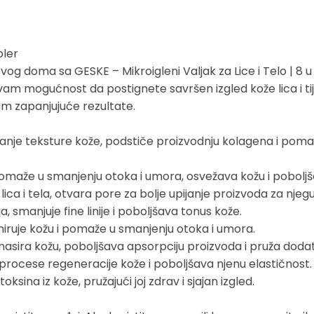
oler
vog doma sa GESKE – Mikroigleni Valjak za Lice i Telo | 8 u
i vam mogućnost da postignete savršen izgled kože lica i tij
vam zapanjujuće rezultate.
ljšanje teksture kože, podstiče proizvodnju kolagena i pomaže
 pomaže u smanjenju otoka i umora, osvežava kožu i poboljša
 lica i tela, otvara pore za bolje upijanje proizvoda za njegu
a, smanjuje fine linije i poboljšava tonus kože.
umiruje kožu i pomaže u smanjenju otoka i umora.
asira kožu, poboljšava apsorpciju proizvoda i pruža dodat
e procese regeneracije kože i poboljšava njenu elastičnost.
ksina iz kože, pružajući joj zdrav i sjajan izgled.