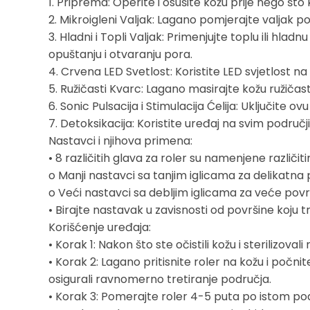
1. Priprema: Operite i osušite kožu prije nego što 
2. Mikroigleni Valjak: Lagano pomjerajte valjak p
3. Hladni i Topli Valjak: Primenjujte toplu ili h
opuštanju i otvaranju pora.
4. Crvena LED Svetlost: Koristite LED svjetlost 
5. Ružičasti Kvarc: Lagano masirajte kožu ružičast
6. Sonic Pulsacija i Stimulacija Ćelija: Uključite
7. Detoksikacija: Koristite uređaj na svim podru
Nastavci i njihova primena:
• 8 različitih glava za roler su namenjene različ
o Manji nastavci sa tanjim iglicama za delikatna 
o Veći nastavci sa debljim iglicama za veće površ
• Birajte nastavak u zavisnosti od površine koju t
Korišćenje uređaja:
• Korak 1: Nakon što ste očistili kožu i sterilizoval
• Korak 2: Lagano pritisnite roler na kožu i počn
osigurali ravnomerno tretiranje područja.
• Korak 3: Pomerajte roler 4-5 puta po istom pod