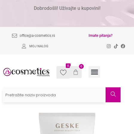
Dobrodošli! Uživajte u kupovini!
Imate pitanja?
office@a-cosmetics.rs
MOJ NALOG
0
0