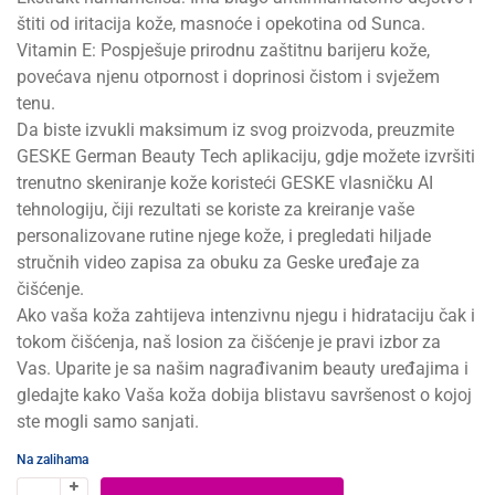
štiti od iritacija kože, masnoće i opekotina od Sunca.
Vitamin E: Pospješuje prirodnu zaštitnu barijeru kože,
povećava njenu otpornost i doprinosi čistom i svježem
tenu.
Da biste izvukli maksimum iz svog proizvoda, preuzmite
GESKE German Beauty Tech aplikaciju, gdje možete izvršiti
trenutno skeniranje kože koristeći GESKE vlasničku AI
tehnologiju, čiji rezultati se koriste za kreiranje vaše
personalizovane rutine njege kože, i pregledati hiljade
stručnih video zapisa za obuku za Geske uređaje za
čišćenje.
Ako vaša koža zahtijeva intenzivnu njegu i hidrataciju čak i
tokom čišćenja, naš losion za čišćenje je pravi izbor za
Vas. Uparite je sa našim nagrađivanim beauty uređajima i
gledajte kako Vaša koža dobija blistavu savršenost o kojoj
ste mogli samo sanjati.
Na zalihama