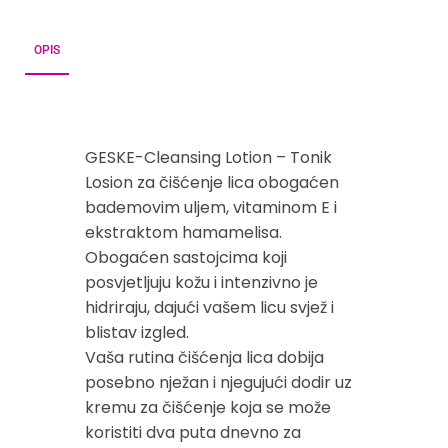
OPIS
GESKE-Cleansing Lotion – Tonik
Losion za čišćenje lica obogaćen
bademovim uljem, vitaminom E i
ekstraktom hamamelisa.
Obogaćen sastojcima koji
posvjetljuju kožu i intenzivno je
hidriraju, dajući vašem licu svjež i
blistav izgled.
Vaša rutina čišćenja lica dobija
posebno nježan i njegujući dodir uz
kremu za čišćenje koja se može
koristiti dva puta dnevno za