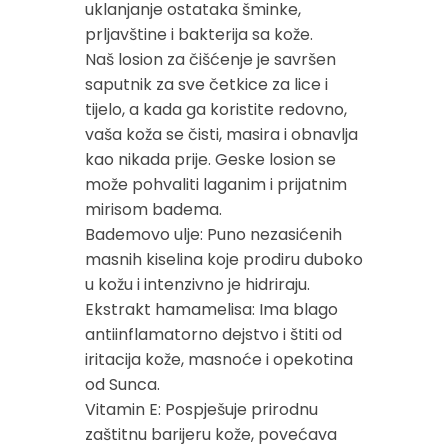
uklanjanje ostataka šminke,
prljavštine i bakterija sa kože.
Naš losion za čišćenje je savršen
saputnik za sve četkice za lice i
tijelo, a kada ga koristite redovno,
vaša koža se čisti, masira i obnavlja
kao nikada prije. Geske losion se
može pohvaliti laganim i prijatnim
mirisom badema.
Bademovo ulje: Puno nezasićenih
masnih kiselina koje prodiru duboko
u kožu i intenzivno je hidriraju.
Ekstrakt hamamelisa: Ima blago
antiinflamatorno dejstvo i štiti od
iritacija kože, masnoće i opekotina
od Sunca.
Vitamin E: Pospješuje prirodnu
zaštitnu barijeru kože, povećava