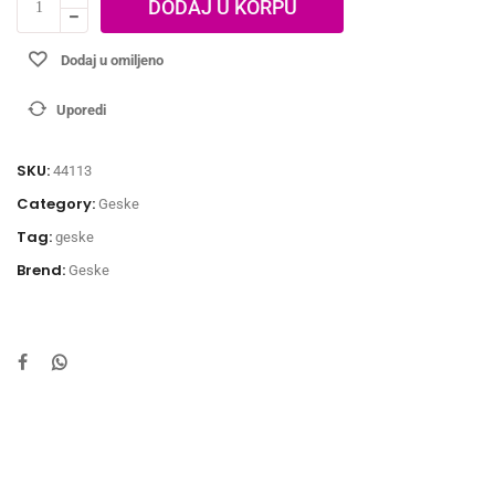
DODAJ U KORPU
Dodaj u omiljeno
Uporedi
SKU:
44113
Category:
Geske
Tag:
geske
Brend:
Geske