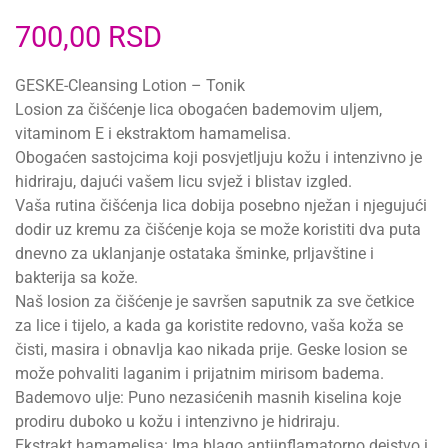
700,00
RSD
GESKE-Cleansing Lotion – Tonik
Losion za čišćenje lica obogaćen bademovim uljem,
vitaminom E i ekstraktom hamamelisa.
Obogaćen sastojcima koji posvjetljuju kožu i intenzivno je
hidriraju, dajući vašem licu svjež i blistav izgled.
Vaša rutina čišćenja lica dobija posebno nježan i njegujući
dodir uz kremu za čišćenje koja se može koristiti dva puta
dnevno za uklanjanje ostataka šminke, prljavštine i
bakterija sa kože.
Naš losion za čišćenje je savršen saputnik za sve četkice
za lice i tijelo, a kada ga koristite redovno, vaša koža se
čisti, masira i obnavlja kao nikada prije. Geske losion se
može pohvaliti laganim i prijatnim mirisom badema.
Bademovo ulje: Puno nezasićenih masnih kiselina koje
prodiru duboko u kožu i intenzivno je hidriraju.
Ekstrakt hamamelisa: Ima blago antiinflamatorno dejstvo i