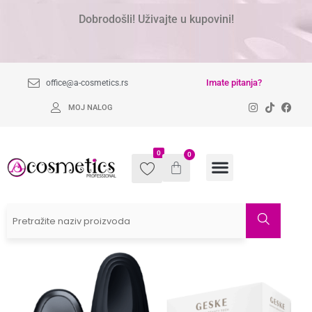
Dobrodošli! Uživajte u kupovini!
Imate pitanja?
office@a-cosmetics.rs
MOJ NALOG
0
0