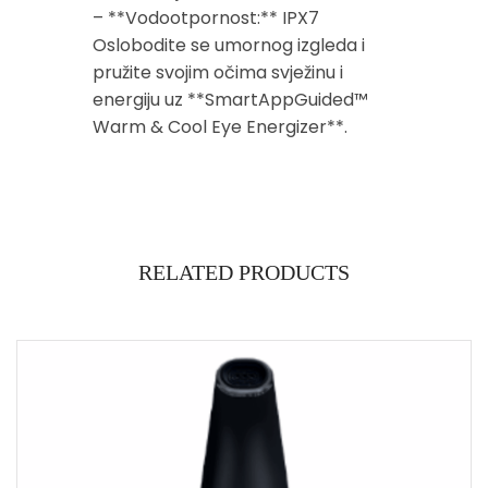
– **Vodootpornost:** IPX7
Oslobodite se umornog izgleda i
pružite svojim očima svježinu i
energiju uz **SmartAppGuided™
Warm & Cool Eye Energizer**.
RELATED PRODUCTS