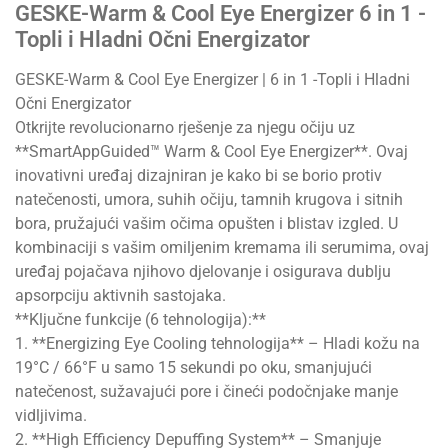
GESKE-Warm & Cool Eye Energizer 6 in 1 -
Topli i Hladni Očni Energizator
GESKE-Warm & Cool Eye Energizer | 6 in 1 -Topli i Hladni
Očni Energizator
Otkrijte revolucionarno rješenje za njegu očiju uz
**SmartAppGuided™ Warm & Cool Eye Energizer**. Ovaj
inovativni uređaj dizajniran je kako bi se borio protiv
natečenosti, umora, suhih očiju, tamnih krugova i sitnih
bora, pružajući vašim očima opušten i blistav izgled. U
kombinaciji s vašim omiljenim kremama ili serumima, ovaj
uređaj pojačava njihovo djelovanje i osigurava dublju
apsorpciju aktivnih sastojaka.
**Ključne funkcije (6 tehnologija):**
1. **Energizing Eye Cooling tehnologija** – Hladi kožu na
19°C / 66°F u samo 15 sekundi po oku, smanjujući
natečenost, sužavajući pore i čineći podočnjake manje
vidljivima.
2. **High Efficiency Depuffing System** – Smanjuje