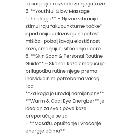
apsorpciji proizvoda za njegu kože.
5. **Youthful Glow Massage
tehnologija** – Nježne vibracije
stimuliraju “akupunkturne točke”
ispod očiju, ublažavaju napetost
mišića i poboljšavaju elastičnost
kože, smanjujući sitne linije i bore.
6. **Skin Scan & Personal Routine
Guide** – Skener kože omogućuje
prilagodbu rutine njege prema
individualnim potrebama vašeg
lica.
**Za koga je uređaj namijenjen?**
**Warm & Cool Eye Energizer** je
idealan za sve tipove kože i
preporučuje se za:
– **Masažu, opuštanje i vraćanje
energije očima**