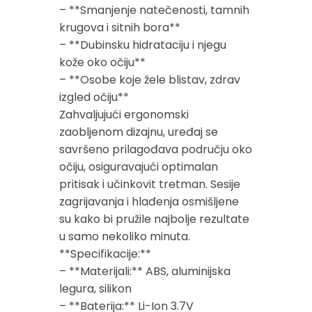
– **Smanjenje natečenosti, tamnih
krugova i sitnih bora**
– **Dubinsku hidrataciju i njegu
kože oko očiju**
– **Osobe koje žele blistav, zdrav
izgled očiju**
Zahvaljujući ergonomski
zaobljenom dizajnu, uređaj se
savršeno prilagođava području oko
očiju, osiguravajući optimalan
pritisak i učinkovit tretman. Sesije
zagrijavanja i hlađenja osmišljene
su kako bi pružile najbolje rezultate
u samo nekoliko minuta.
**Specifikacije:**
– **Materijali:** ABS, aluminijska
legura, silikon
– **Baterija:** Li-Ion 3.7V