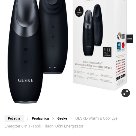
GESKE-Warm & Cool Eye
Početna
Prodavnica
Geske
Energizer 6 in 1 -Topli i Hladni Očni Energizator