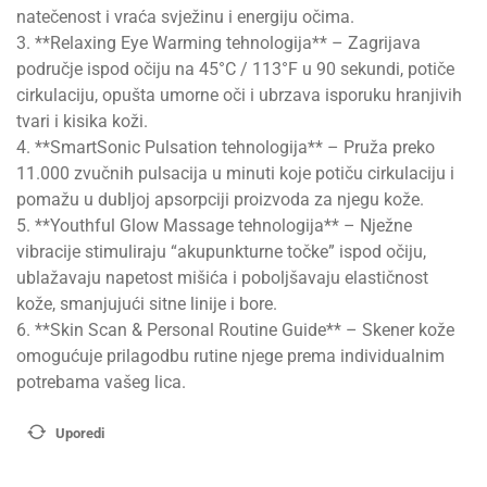
natečenost i vraća svježinu i energiju očima.
3. **Relaxing Eye Warming tehnologija** – Zagrijava
područje ispod očiju na 45°C / 113°F u 90 sekundi, potiče
cirkulaciju, opušta umorne oči i ubrzava isporuku hranjivih
tvari i kisika koži.
4. **SmartSonic Pulsation tehnologija** – Pruža preko
11.000 zvučnih pulsacija u minuti koje potiču cirkulaciju i
pomažu u dubljoj apsorpciji proizvoda za njegu kože.
5. **Youthful Glow Massage tehnologija** – Nježne
vibracije stimuliraju “akupunkturne točke” ispod očiju,
ublažavaju napetost mišića i poboljšavaju elastičnost
kože, smanjujući sitne linije i bore.
6. **Skin Scan & Personal Routine Guide** – Skener kože
omogućuje prilagodbu rutine njege prema individualnim
potrebama vašeg lica.
Uporedi