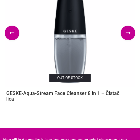
OUT OF STOCK
GESKE-Aqua-Stream Face Cleanser 8 in 1 – Čistač
G
lica
h
7
Nas cilj je da svojim klijentima pruzimo poverenje i sigurnost kroz