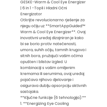
GESKE-Warm & Cool Eye Energizer
| 6 in 1 -Topli i Hladni Očni
Energizator
Otkrijte revolucionarno rješenje za
njegu očiju uz **SmartAppGuided™
Warm & Cool Eye Energizer**. Ovaj
inovativni uređaj dizajniran je kako
bi se borio protiv natečenosti,
umora, suhih očiju, tamnih krugova i
sitnih bora, pružajući vašim očima
opušten i blistav izgled. U
kombinaciji s vašim omiljenim
kremama ili serumima, ovaj uređaj
pojačava njihovo djelovanje i
osigurava dublju apsorpciju aktivnih
sastojaka.
**Ključne funkcije (6 tehnologija):**
1. **Energizing Eye Cooling