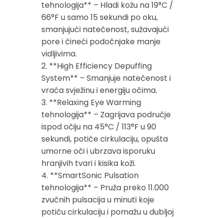
tehnologija** – Hladi kožu na 19°C /
66°F u samo 15 sekundi po oku,
smanjujući natečenost, sužavajući
pore i čineći podočnjake manje
vidljivima.
2. **High Efficiency Depuffing
System** – Smanjuje natečenost i
vraća svježinu i energiju očima.
3. **Relaxing Eye Warming
tehnologija** – Zagrijava područje
ispod očiju na 45°C / 113°F u 90
sekundi, potiče cirkulaciju, opušta
umorne oči i ubrzava isporuku
hranjivih tvari i kisika koži.
4. **SmartSonic Pulsation
tehnologija** – Pruža preko 11.000
zvučnih pulsacija u minuti koje
potiču cirkulaciju i pomažu u dubljoj