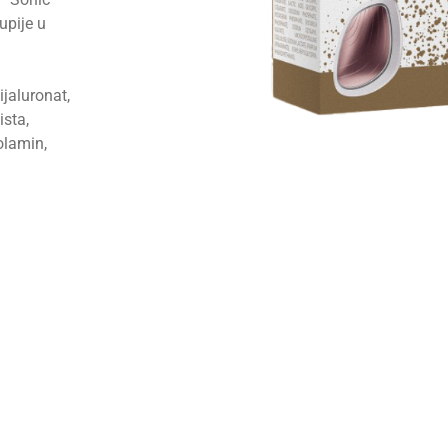
upije u
ijaluronat,
ista,
olamin,