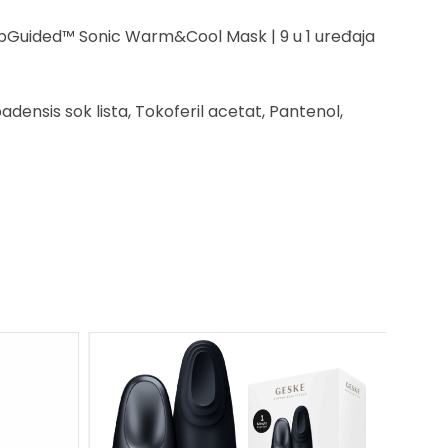
tAppGuided™ Sonic Warm&Cool Mask | 9 u 1 uređaja
adensis sok lista, Tokoferil acetat, Pantenol,