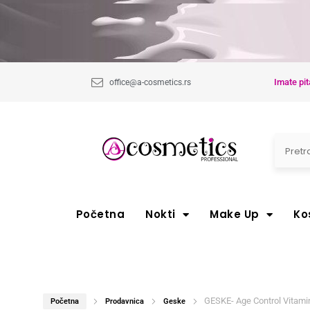
Imate pit
office@a-cosmetics.rs
Početna
Nokti
Make Up
Ko
GESKE- Age Control Vitami
Početna
Prodavnica
Geske