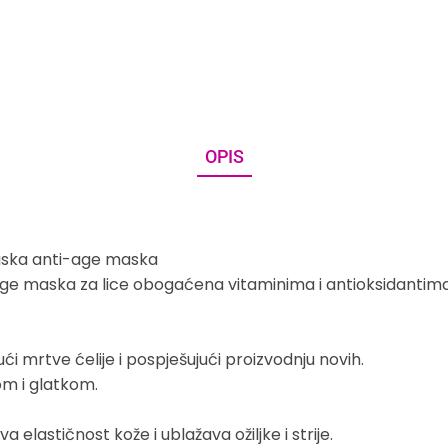
OPIS
iska anti-age maska
e maska za lice obogaćena vitaminima i antioksidantima k
ući mrtve ćelije i pospješujući proizvodnju novih.
kom i glatkom.
ava elastičnost kože i ublažava ožiljke i strije.