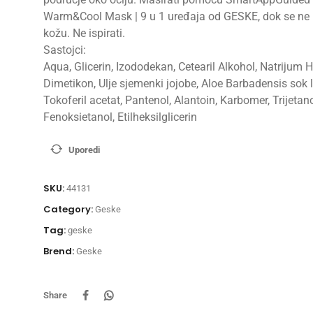
Warm&Cool Mask | 9 u 1 uređaja od GESKE, dok se ne 
kožu. Ne ispirati.
Sastojci:
Aqua, Glicerin, Izododekan, Cetearil Alkohol, Natrijum H
Dimetikon, Ulje sjemenki jojobe, Aloe Barbadensis sok l
Tokoferil acetat, Pantenol, Alantoin, Karbomer, Trijetan
Fenoksietanol, Etilheksilglicerin
Uporedi
SKU:
44131
Category:
Geske
Tag:
geske
Brend:
Geske
Share