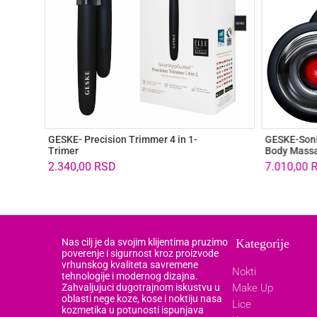
GESKE- Precision Trimmer 4 in 1-
GESKE-Soni
Trimer
Body Massa
2.340,00
RSD
7.010,00
Nas cilj je da svojim klijentima pruzimo
Kategorije
poverenje i sigurnost kroz proizvode
vrhunskog kvaliteta savremene
Nokti
tehnologije i modernog dizajna.
Zahvaljujuci dugotrajnom iskustvu u
Make Up
oblasti nege koze, kose i noktiju nasa
Lice
kozmetika u potunosti ispunjava