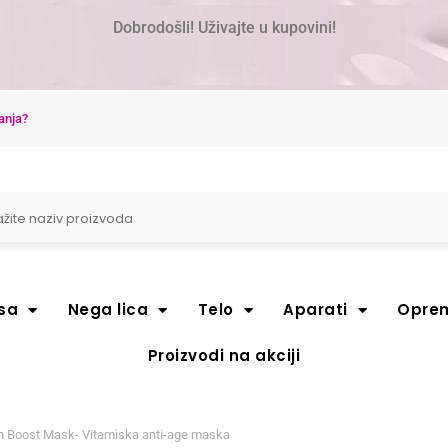
Dobrodošli! Uživajte u kupovini!
anja?
sa
Nega lica
Telo
Aparati
Opre
Proizvodi na akciji
n Boost Mask- Vitamiska anti-age maska