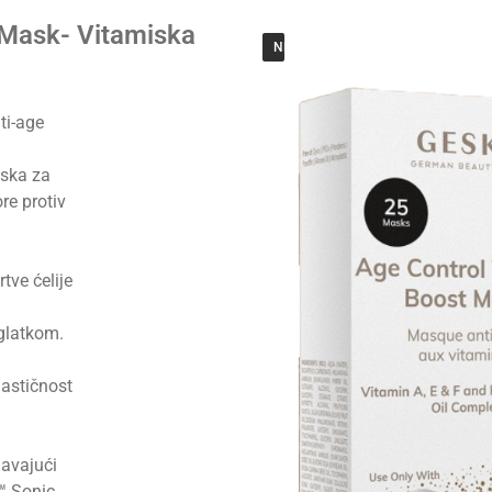
 Mask- Vitamiska
NEMA NA ZALIHAMA
ti-age
aska za
re protiv
tve ćelije
 glatkom.
elastičnost
gavajući
™ Sonic