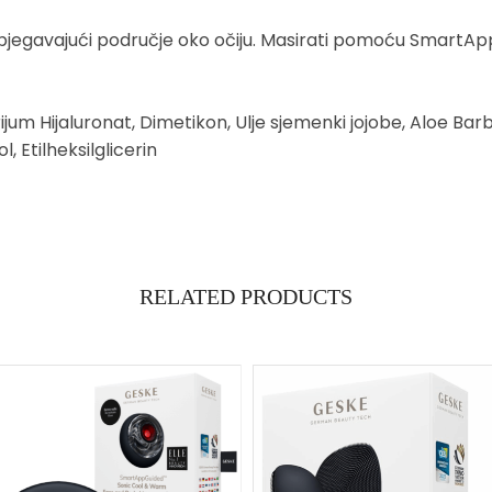
u, izbjegavajući područje oko očiju. Masirati pomoću Smar
ijum Hijaluronat, Dimetikon, Ulje sjemenki jojobe, Aloe Barb
 Etilheksilglicerin
RELATED PRODUCTS