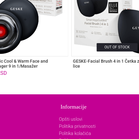
OUT OF STOCK
c Cool & Warm Face and
GESKE-Facial Brush 4 in 1 Četka 
ger 9 in 1/Masažer
lice
RSD
Informacije
Opšti uslovi
Politika privatnosti
Politika kolačića