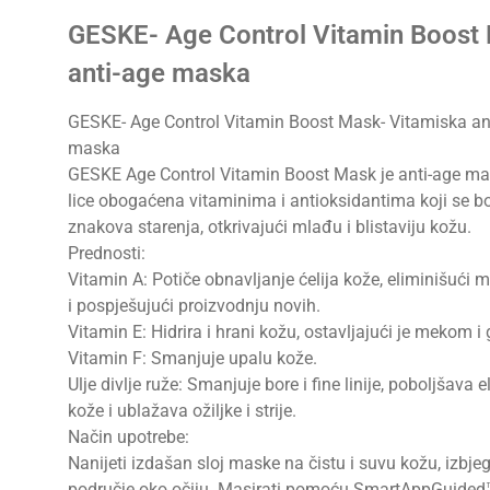
GESKE- Age Control Vitamin Boost
anti-age maska
GESKE- Age Control Vitamin Boost Mask- Vitamiska an
maska
GESKE Age Control Vitamin Boost Mask je anti-age m
lice obogaćena vitaminima i antioksidantima koji se bo
znakova starenja, otkrivajući mlađu i blistaviju kožu.
Prednosti:
Vitamin A: Potiče obnavljanje ćelija kože, eliminišući mr
i pospješujući proizvodnju novih.
Vitamin E: Hidrira i hrani kožu, ostavljajući je mekom i
Vitamin F: Smanjuje upalu kože.
Ulje divlje ruže: Smanjuje bore i fine linije, poboljšava 
kože i ublažava ožiljke i strije.
Način upotrebe:
Nanijeti izdašan sloj maske na čistu i suvu kožu, izbje
područje oko očiju. Masirati pomoću SmartAppGuided