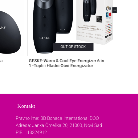
OUT OF STOCK
za
GESKE-Warm & Cool Eye Energizer 6 in
GESKE-
1 -Topli i Hladni Očni Energizator
umivan
Kontakt
Pravno ime: BB Bonaca International DOO
Adresa: Janka Čmelika 20, 21000, Novi Sad
PIB: 113324912