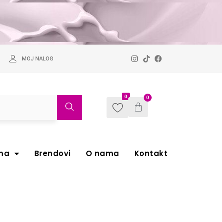
MOJ NALOG
0
0
ma
Brendovi
O nama
Kontakt