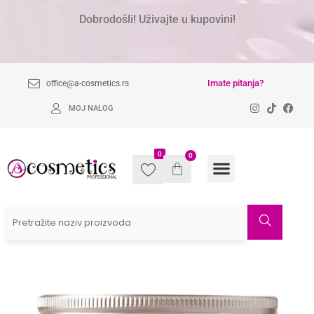
Dobrodošli! Uživajte u kupovini!
Imate pitanja?
office@a-cosmetics.rs
MOJ NALOG
0
0