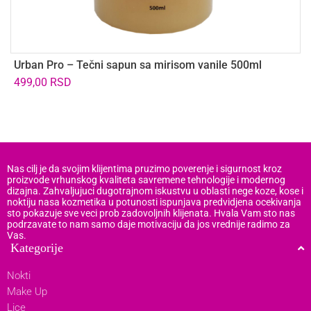
Urban Pro – Tečni sapun sa mirisom vanile 500ml
V
499,00
RSD
Nas cilj je da svojim klijentima pruzimo poverenje i sigurnost kroz
proizvode vrhunskog kvaliteta savremene tehnologije i modernog
dizajna. Zahvaljujuci dugotrajnom iskustvu u oblasti nege koze, kose i
noktiju nasa kozmetika u potunosti ispunjava predvidjena ocekivanja
sto pokazuje sve veci prob zadovoljnih klijenata. Hvala Vam sto nas
podrzavate to nam samo daje motivaciju da jos vrednije radimo za
Vas.
Kategorije
Nokti
Make Up
Lice