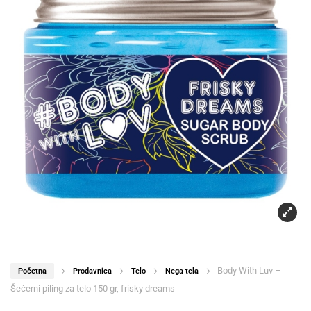
Body With Luv –
Početna
Prodavnica
Telo
Nega tela
Šećerni piling za telo 150 gr, frisky dreams