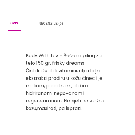
OPIS
RECENZIJE (0)
Body With Luv – Šećerni piling za
telo 150 gr, frisky dreams
Čisti kožu dok vitamini, ulja i biljni
ekstrakti prodiru u kožu činec´i je
mekom, podatnom, dobro
hidriranom, negovanom i
regeneriranom. Nanijeti na vlažnu
kožu,masirati, pa isprati.