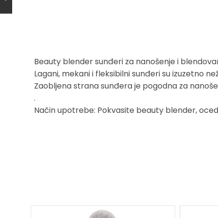
Beauty blender sunđeri za nanošenje i blendovanj
Lagani, mekani i fleksibilni sunđeri su izuzetn
Zaobljena strana sunđera je pogodna za nanošen
.
Način upotrebe: Pokvasite beauty blender, ocedi