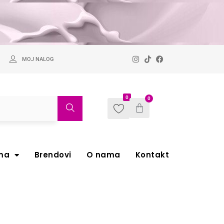
MOJ NALOG
0
0
ma
Brendovi
O nama
Kontakt