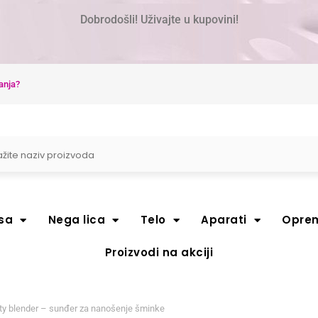
Dobrodošli! Uživajte u kupovini!
anja?
sa
Nega lica
Telo
Aparati
Opre
Proizvodi na akciji
ty blender – sunđer za nanošenje šminke