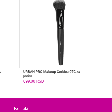
a
URBAN PRO Makeup Četkica 07C za
URBAN 
puder
za obrv
899,00
RSD
259,0
Kontakt