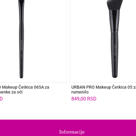
 Makeup Četkica 065A za
URBAN PRO Makeup Četkica 05 z
senke za oči
rumenilo
D
849,00
RSD
Informacije