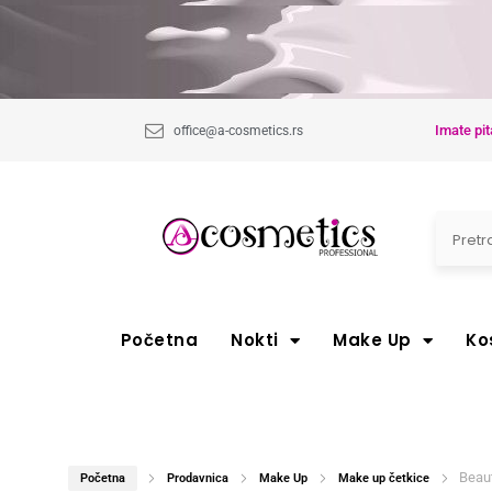
Imate pit
office@a-cosmetics.rs
Početna
Nokti
Make Up
Ko
Beau
Početna
Prodavnica
Make Up
Make up četkice