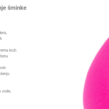
nje šminke
era,
ih
prema koži.
ačenu
čnih
ošenju
k vode,