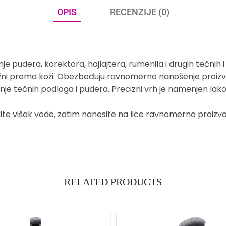
OPIS
RECENZIJE (0)
e pudera, korektora, hajlajtera, rumenila i drugih tečnih 
o nežni prema koži. Obezbeđuju ravnomerno nanošenje proiz
je tečnih podloga i pudera. Precizni vrh je namenjen lak
te višak vode, zatim nanesite na lice ravnomerno proizvo
RELATED PRODUCTS