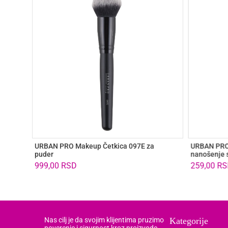
URBAN PRO Makeup Četkica 097E za
URBAN PRO
puder
nanošenje 
999,00
RSD
259,00
RS
Nas cilj je da svojim klijentima pruzimo
Kategorije
poverenje i sigurnost kroz proizvode