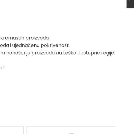
i kremastih proizvoda.
voda i ujednačenu pokrivenost.
om nanošenju proizvoda na teško dostupne regije.
d.