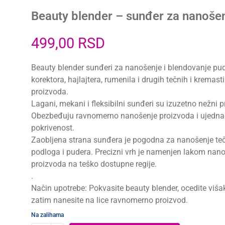
Beauty blender – sunđer za nanoše
499,00
RSD
Beauty blender sunđeri za nanošenje i blendovanje pud
korektora, hajlajtera, rumenila i drugih tečnih i kremast
proizvoda.
Lagani, mekani i fleksibilni sunđeri su izuzetno nežni 
Obezbeđuju ravnomerno nanošenje proizvoda i ujedn
pokrivenost.
Zaobljena strana sunđera je pogodna za nanošenje te
podloga i pudera. Precizni vrh je namenjen lakom nan
proizvoda na teško dostupne regije.
.
Način upotrebe: Pokvasite beauty blender, ocedite viša
zatim nanesite na lice ravnomerno proizvod.
Na zalihama