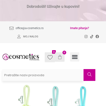
Dobrodošli! Uživajte u kupovini!
Imate pitanja?
office@a-cosmetics.rs
MOJ NALOG
0
0