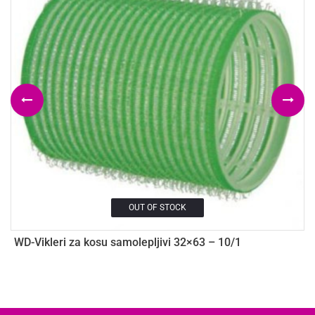
OUT OF STOCK
WD-Vikleri za kosu samolepljivi 32×63 – 10/1
W