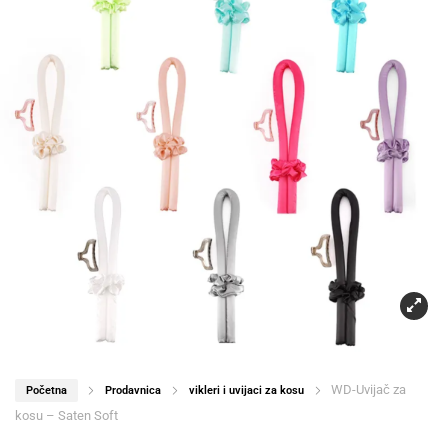
WD-Uvijač za
Početna
Prodavnica
vikleri i uvijaci za kosu
kosu – Saten Soft