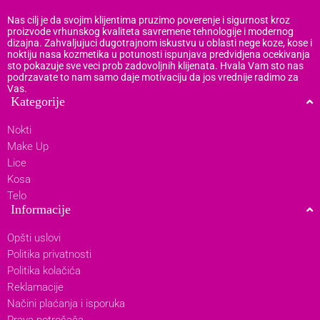
Nas cilj je da svojim klijentima pruzimo poverenje i sigurnost kroz
proizvode vrhunskog kvaliteta savremene tehnologije i modernog
dizajna. Zahvaljujuci dugotrajnom iskustvu u oblasti nege koze, kose i
noktiju nasa kozmetika u potunosti ispunjava predvidjena ocekivanja
sto pokazuje sve veci prob zadovoljnih klijenata. Hvala Vam sto nas
podrzavate to nam samo daje motivaciju da jos vrednije radimo za
Vas.
Kategorije
Nokti
Make Up
Lice
Kosa
Telo
Informacije
Opšti uslovi
Politika privatnosti
Politika kolačića
Reklamacije
Načini plaćanja i isporuka
Prava potrošača