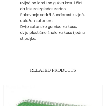
uvijač ne lomi i ne gužva kosu i čini
da frizura izgleda uredno.
Pakovanje sadrži: Sunđerasti uvijač,
obložen satenom.
Dvije satenske gumice za kosu,
dvije plastične šnale za kosu i jednu
štipaljku.
RELATED PRODUCTS