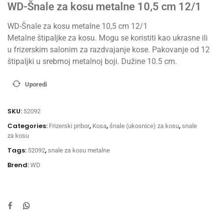
WD-Šnale za kosu metalne 10,5 cm 12/1
WD-Šnale za kosu metalne 10,5 cm 12/1
Metalne štipaljke za kosu. Mogu se koristiti kao ukrasne ili
u frizerskim salonim za razdvajanje kose. Pakovanje od 12
štipaljki u srebrnoj metalnoj boji. Dužine 10.5 cm.
Uporedi
SKU:
52092
Categories:
,
,
,
Frizerski pribor
Kosa
šnale (ukosnice) za kosu
snale
za kosu
Tags:
,
52092
snale za kosu metalne
Brend:
WD