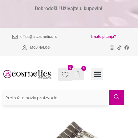
Dobrodošli! Uživajte u kupovini!
Imate pitanja?
office@a-cosmetics.rs
MOJ NALOG
0
0