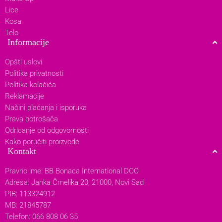
Lice
Kosa
Telo
Informacije
Opšti uslovi
Politika privatnosti
Politika kolačića
Reklamacije
Načini plaćanja i isporuka
Prava potrošača
Odricanje od odgovornosti
Kako poručiti proizvode
Kontakt
Pravno ime: BB Bonaca International DOO
Adresa: Janka Čmelika 20, 21000, Novi Sad
PIB: 113324912
MB: 21845787
Telefon: 066 808 06 35