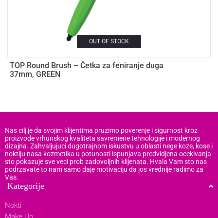
OUT OF STOCK
TOP Round Brush – Četka za feniranje duga
L
37mm, GREEN
1
Nas cilj je da svojim klijentima pruzimo poverenje i sigurnost kroz
proizvode vrhunskog kvaliteta savremene tehnologije i modernog
dizajna. Zahvaljujuci dugotrajnom iskustvu u oblasti nege koze, kose i
noktiju nasa kozmetika u potunosti ispunjava predvidjena ocekivanja
sto pokazuje sve veci prob zadovoljnih klijenata. Hvala Vam sto nas
podrzavate to nam samo daje motivaciju da jos vrednije radimo za
Vas.
Kategorije
Nokti
Make Up