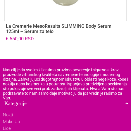
La Cremerie MesoResults SLIMMING Body Serum
L
125ml – Serum za telo
C
6.550,00
RSD
2
Nas cilj je da svojim klijentima pruzimo poverenje i sigurnost kroz
proizvode vrhunskog kvaliteta savremene tehnologije i modernog
dizajna. Zahvaljujuci dugotrajnom iskustvu u oblasti nege koze, kose i
noktiju nasa kozmetika u potunosti ispunjava predvidjena ocekivanja
sto pokazuje sve veci prob zadovoljnih klijenata. Hvala Vam sto nas
podrzavate to nam samo daje motivaciju da jos vrednije radimo za
Vas.
Kategorije
Nokti
Make Up
Lice