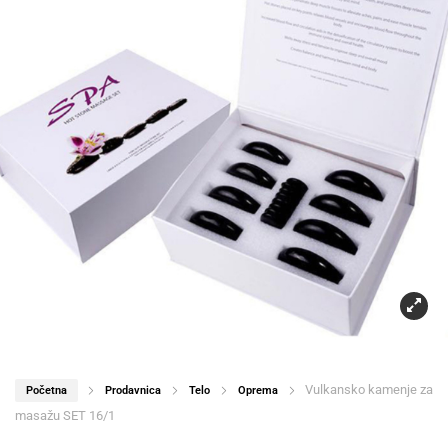
Vulkansko kamenje za
Početna
Prodavnica
Telo
Oprema
masažu SET 16/1