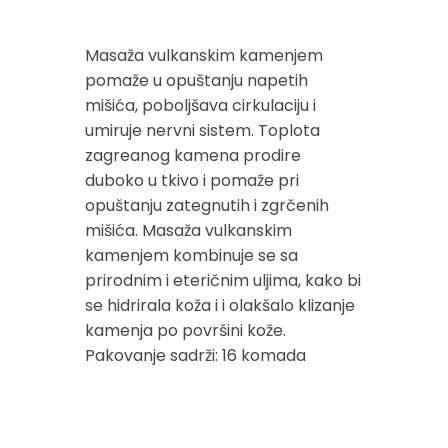
Masaža vulkanskim kamenjem
pomaže u opuštanju napetih
mišića, poboljšava cirkulaciju i
umiruje nervni sistem. Toplota
zagreanog kamena prodire
duboko u tkivo i pomaže pri
opuštanju zategnutih i zgrčenih
mišića. Masaža vulkanskim
kamenjem kombinuje se sa
prirodnim i eteričnim uljima, kako bi
se hidrirala koža i i olakšalo klizanje
kamenja po površini kože.
Pakovanje sadrži: 16 komada