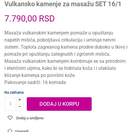
Vulkansko kamenje za masažu SET 16/1
7.790,00
RSD
Masaža vulkanskim kamenjem pomaže u opuštanju
napetih mišića, poboljšava cirkulaciju i umiruje nervni
sistem. Toplota zagreanog kamena prodire duboko u tkivo i
pomaže pri opuštanju zategnutih i zgrčenih mišića.
Masaža vulkanskim kamenjem kombinuje se sa prirodnim
i eteričnim uljima, kako bi se hidrirala koža i i olakšalo
klizanje kamenja po površini kože.
Pakovanje sadrži: 16 komada
Na zalihama
DODAJ U KORPU
Dodaj u omiljeno
Uporedi