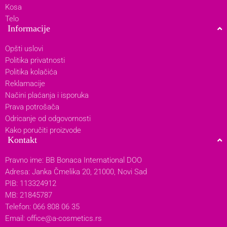
Kosa
Telo
Informacije
Opšti uslovi
Politika privatnosti
Politika kolačića
Reklamacije
Načini plaćanja i isporuka
Prava potrošača
Odricanje od odgovornosti
Kako poručiti proizvode
Kontakt
Pravno ime: BB Bonaca International DOO
Adresa: Janka Čmelika 20, 21000, Novi Sad
PIB: 113324912
MB: 21845787
Telefon: 066 808 06 35
Email:
office@a-cosmetics.rs