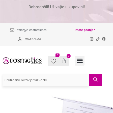
Dobrodošli! Uživajte u kupovini!
Imate pitanja?
office@a-cosmetics.rs
MOJ NALOG
0
0