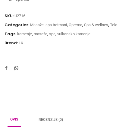
SKU:
U2716
Categories:
,
,
,
Masaže, spa tretmani
Oprema
Spa & wellnes
Telo
Tags:
,
,
,
kamenje
masaža
spa
vulkansko kamenje
Brend:
LK
OPIS
RECENZIJE (0)