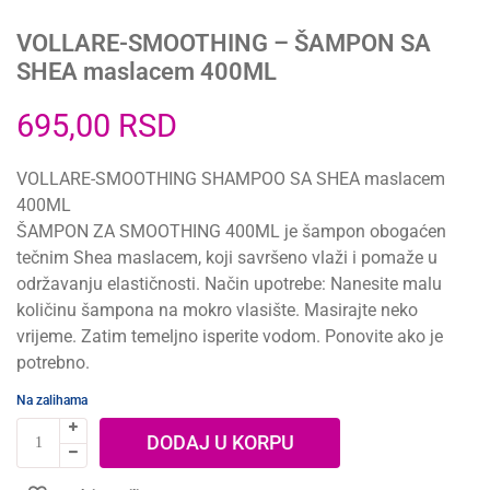
VOLLARE-SMOOTHING – ŠAMPON SA
SHEA maslacem 400ML
695,00
RSD
VOLLARE-SMOOTHING SHAMPOO SA SHEA maslacem
400ML
ŠAMPON ZA SMOOTHING 400ML je šampon obogaćen
tečnim Shea maslacem, koji savršeno vlaži i pomaže u
održavanju elastičnosti. Način upotrebe: Nanesite malu
količinu šampona na mokro vlasište. Masirajte neko
vrijeme. Zatim temeljno isperite vodom. Ponovite ako je
potrebno.
Na zalihama
DODAJ U KORPU