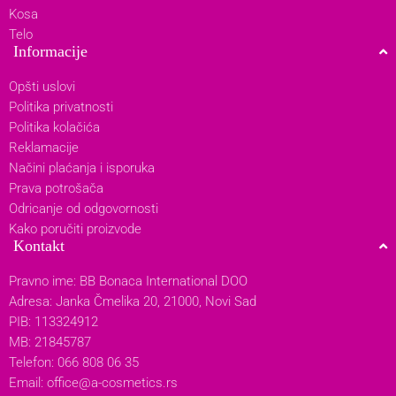
Kosa
Telo
Informacije
Opšti uslovi
Politika privatnosti
Politika kolačića
Reklamacije
Načini plaćanja i isporuka
Prava potrošača
Odricanje od odgovornosti
Kako poručiti proizvode
Kontakt
Pravno ime: BB Bonaca International DOO
Adresa: Janka Čmelika 20, 21000, Novi Sad
PIB: 113324912
MB: 21845787
Telefon: 066 808 06 35
Email:
office@a-cosmetics.rs