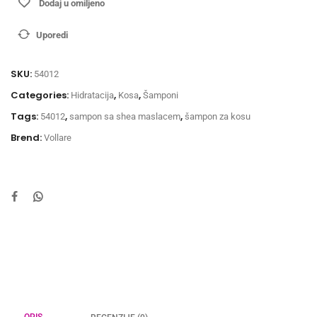
Dodaj u omiljeno
Uporedi
SKU:
54012
Categories:
,
,
Hidratacija
Kosa
Šamponi
Tags:
,
,
54012
sampon sa shea maslacem
šampon za kosu
Brend:
Vollare
OPIS