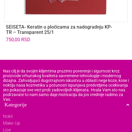
SEISETA- Keratin u pločicama za nadogradnju KP-
B
TR – Transparent 25/1
P
750,00
RSD
1
Nas cilj je da svojim klijentima pruzimo poverenje i sigurnost kroz
proizvode vrhunskog kvaliteta savremene tehnologije i modernog
dizajna. Zahvaljujuci dugotrajnom iskustvu u oblasti nege koze, kose i
noktiju nasa kozmetika u potunosti ispunjava predvidjena ocekivanja
sto pokazuje sve veci prob zadovoljnih klijenata. Hvala Vam sto nas
podrzavate to nam samo daje motivaciju da jos vrednije radimo za
Vas.
Kategorije
Nokti
Make Up
Lice