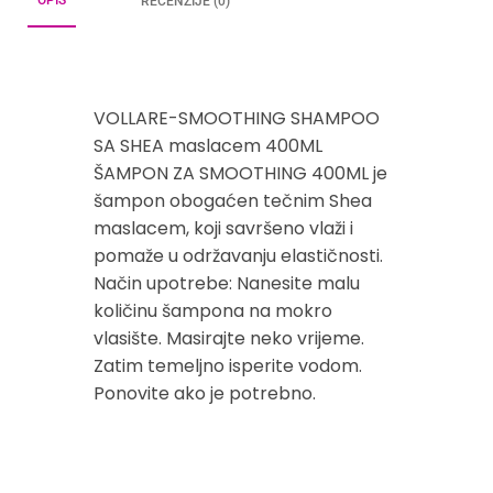
RECENZIJE (0)
VOLLARE-SMOOTHING SHAMPOO
SA SHEA maslacem 400ML
ŠAMPON ZA SMOOTHING 400ML je
šampon obogaćen tečnim Shea
maslacem, koji savršeno vlaži i
pomaže u održavanju elastičnosti.
Način upotrebe: Nanesite malu
količinu šampona na mokro
vlasište. Masirajte neko vrijeme.
Zatim temeljno isperite vodom.
Ponovite ako je potrebno.