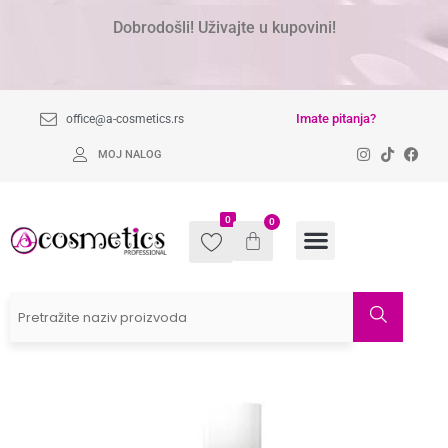
Dobrodošli! Uživajte u kupovini!
Imate pitanja?
office@a-cosmetics.rs
MOJ NALOG
0
0