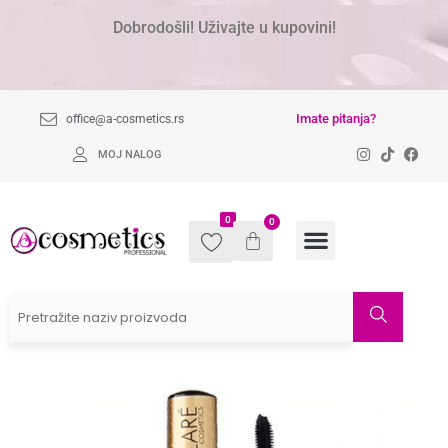
Dobrodošli! Uživajte u kupovini!
Imate pitanja?
office@a-cosmetics.rs
MOJ NALOG
0
0