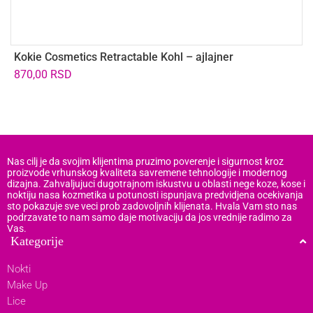
Kokie Cosmetics Retractable Kohl – ajlajner
K
T
870,00
RSD
1
Nas cilj je da svojim klijentima pruzimo poverenje i sigurnost kroz
proizvode vrhunskog kvaliteta savremene tehnologije i modernog
dizajna. Zahvaljujuci dugotrajnom iskustvu u oblasti nege koze, kose i
noktiju nasa kozmetika u potunosti ispunjava predvidjena ocekivanja
sto pokazuje sve veci prob zadovoljnih klijenata. Hvala Vam sto nas
podrzavate to nam samo daje motivaciju da jos vrednije radimo za
Vas.
Kategorije
Nokti
Make Up
Lice