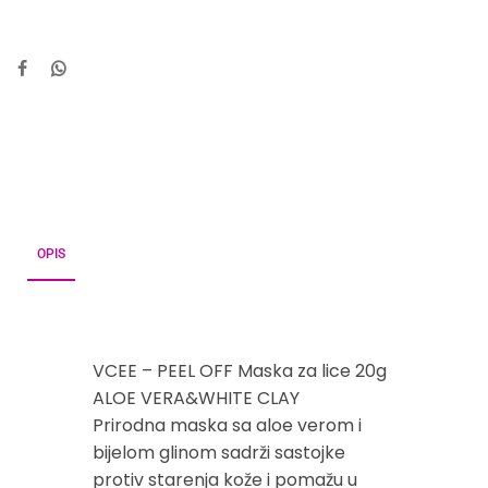
OPIS
VCEE – PEEL OFF Maska za lice 20g
ALOE VERA&WHITE CLAY
Prirodna maska sa aloe verom i
bijelom glinom sadrži sastojke
protiv starenja kože i pomažu u