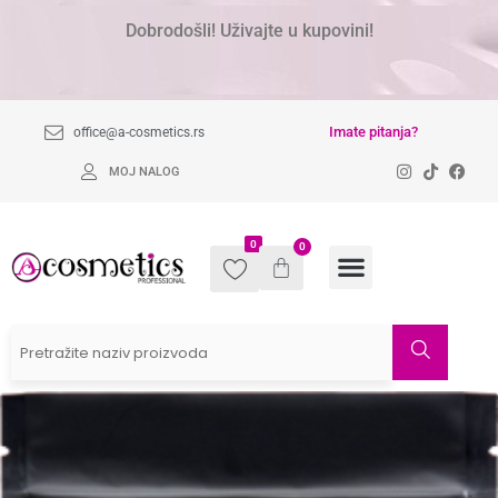
Dobrodošli! Uživajte u kupovini!
Imate pitanja?
office@a-cosmetics.rs
MOJ NALOG
0
0