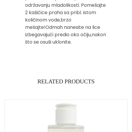
održavanju mladolikosti. Pomešajte
2 kašičice praha sa pribl. istom
količinom vode,brzo
mešajte!Odmah nanesite na lice
izbegavajući predio oko očiju,nakon
što se osuši uklonite.
RELATED PRODUCTS