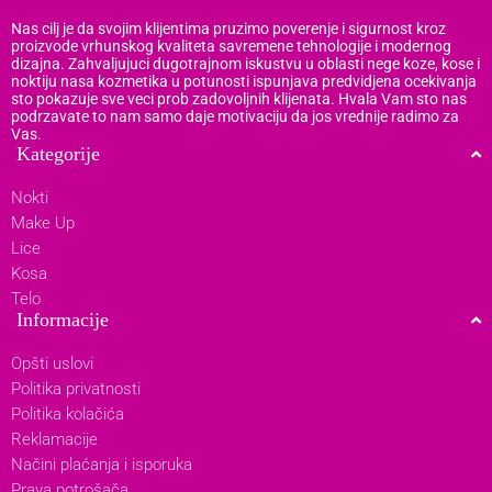
Nas cilj je da svojim klijentima pruzimo poverenje i sigurnost kroz
proizvode vrhunskog kvaliteta savremene tehnologije i modernog
dizajna. Zahvaljujuci dugotrajnom iskustvu u oblasti nege koze, kose i
noktiju nasa kozmetika u potunosti ispunjava predvidjena ocekivanja
sto pokazuje sve veci prob zadovoljnih klijenata. Hvala Vam sto nas
podrzavate to nam samo daje motivaciju da jos vrednije radimo za
Vas.
Kategorije
Nokti
Make Up
Lice
Kosa
Telo
Informacije
Opšti uslovi
Politika privatnosti
Politika kolačića
Reklamacije
Načini plaćanja i isporuka
Prava potrošača