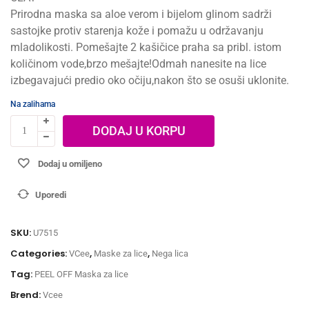
Prirodna maska sa aloe verom i bijelom glinom sadrži
sastojke protiv starenja kože i pomažu u održavanju
mladolikosti. Pomešajte 2 kašičice praha sa pribl. istom
količinom vode,brzo mešajte!Odmah nanesite na lice
izbegavajući predio oko očiju,nakon što se osuši uklonite.
Na zalihama
DODAJ U KORPU
Dodaj u omiljeno
Uporedi
SKU:
U7515
Categories:
,
,
VCee
Maske za lice
Nega lica
Tag:
PEEL OFF Maska za lice
Brend:
Vcee