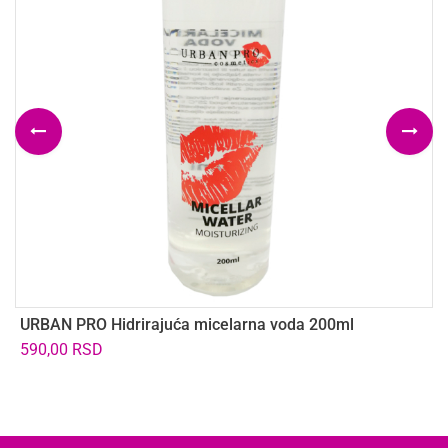
URBAN PRO Hidrirajuća micelarna voda 200ml
V
5
590,00
RSD
7