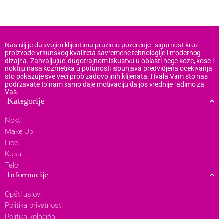
Nas cilj je da svojim klijentima pruzimo poverenje i sigurnost kroz
proizvode vrhunskog kvaliteta savremene tehnologije i modernog
dizajna. Zahvaljujuci dugotrajnom iskustvu u oblasti nege koze, kose i
noktiju nasa kozmetika u potunosti ispunjava predvidjena ocekivanja
sto pokazuje sve veci prob zadovoljnih klijenata. Hvala Vam sto nas
podrzavate to nam samo daje motivaciju da jos vrednije radimo za
Vas.
Kategorije
Nokti
Make Up
Lice
Kosa
Telo
Informacije
Opšti uslovi
Politika privatnosti
Politika kolačića