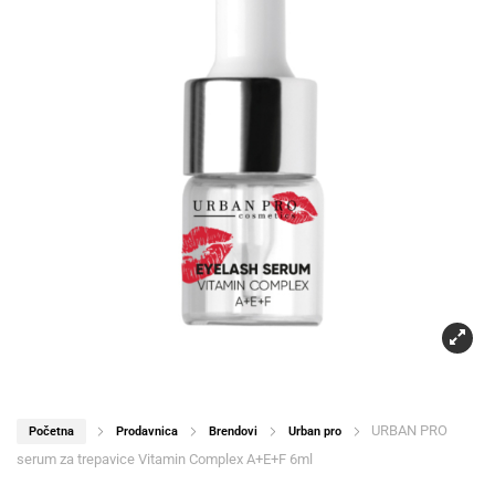
URBAN PRO
Početna
Prodavnica
Brendovi
Urban pro
serum za trepavice Vitamin Complex A+E+F 6ml