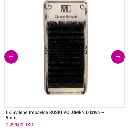
LK Svilene trepavice RUSKI VOLUMEN D kriva –
T
9mm
4
1.299,00
RSD