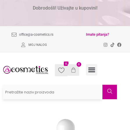
Dobrodošli! Uživajte u kupovini!
Imate pitanja?
office@a-cosmetics.rs
MOJ NALOG
0
0