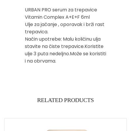
URBAN PRO serum za trepavice
Vitamin Complex A+E+F 6ml
Ulje za jačanje , oporavak i brži rast
trepavica.
Način upotrebe: Malu količinu ulja
stavite na čiste trepavice.Koristite
ulje 3 puta nedeljno.Može se koristiti
i na obrvama.
RELATED PRODUCTS