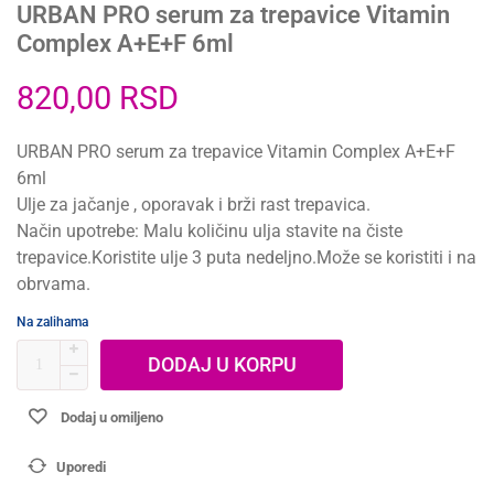
URBAN PRO serum za trepavice Vitamin
Complex A+E+F 6ml
820,00
RSD
URBAN PRO serum za trepavice Vitamin Complex A+E+F
6ml
Ulje za jačanje , oporavak i brži rast trepavica.
Način upotrebe: Malu količinu ulja stavite na čiste
trepavice.Koristite ulje 3 puta nedeljno.Može se koristiti i na
obrvama.
Na zalihama
DODAJ U KORPU
Dodaj u omiljeno
Uporedi