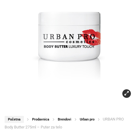
URBAN PRO
Početna
Prodavnica
Brendovi
Urban pro
Body Butter 275ml – Puter za telo