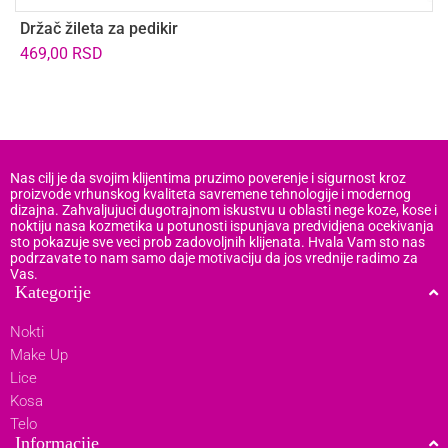
Držač žileta za pedikir
P
469,00
RSD
Nas cilj je da svojim klijentima pruzimo poverenje i sigurnost kroz
proizvode vrhunskog kvaliteta savremene tehnologije i modernog
dizajna. Zahvaljujuci dugotrajnom iskustvu u oblasti nege koze, kose i
noktiju nasa kozmetika u potunosti ispunjava predvidjena ocekivanja
sto pokazuje sve veci prob zadovoljnih klijenata. Hvala Vam sto nas
podrzavate to nam samo daje motivaciju da jos vrednije radimo za
Vas.
Kategorije
Nokti
Make Up
Lice
Kosa
Telo
Informacije