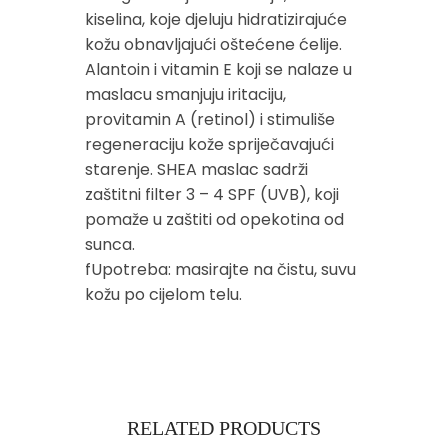
kiselina, koje djeluju hidratizirajuće
kožu obnavljajući oštećene ćelije.
Alantoin i vitamin E koji se nalaze u
maslacu smanjuju iritaciju,
provitamin A (retinol) i stimuliše
regeneraciju kože spriječavajući
starenje. SHEA maslac sadrži
zaštitni filter 3 – 4 SPF (UVB), koji
pomaže u zaštiti od opekotina od
sunca.
fUpotreba: masirajte na čistu, suvu
kožu po cijelom telu.
RELATED PRODUCTS