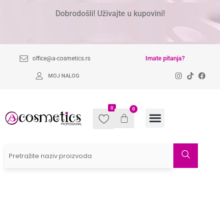
Dobrodošli! Uživajte u kupovini!
Imate pitanja?
office@a-cosmetics.rs
MOJ NALOG
0
0