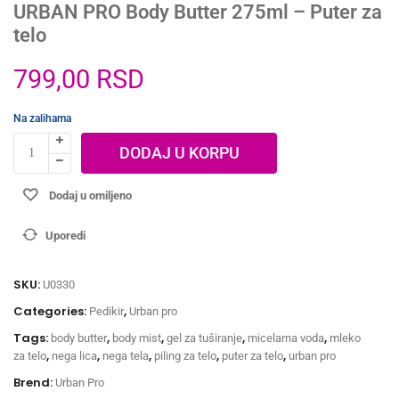
URBAN PRO Body Butter 275ml – Puter za
telo
799,00
RSD
Na zalihama
DODAJ U KORPU
Dodaj u omiljeno
Uporedi
SKU:
U0330
Categories:
,
Pedikir
Urban pro
Tags:
,
,
,
,
body butter
body mist
gel za tuširanje
micelarna voda
mleko
,
,
,
,
,
za telo
nega lica
nega tela
piling za telo
puter za telo
urban pro
Brend:
Urban Pro