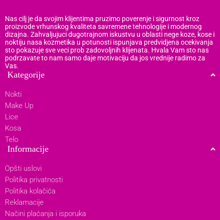
Nas cilj je da svojim klijentima pruzimo poverenje i sigurnost kroz
proizvode vrhunskog kvaliteta savremene tehnologije i modernog
dizajna. Zahvaljujuci dugotrajnom iskustvu u oblasti nege koze, kose i
noktiju nasa kozmetika u potunosti ispunjava predvidjena ocekivanja
sto pokazuje sve veci prob zadovoljnih klijenata. Hvala Vam sto nas
podrzavate to nam samo daje motivaciju da jos vrednije radimo za
Vas.
Kategorije
Nokti
Make Up
Lice
Kosa
Telo
Informacije
Opšti uslovi
Politika privatnosti
Politika kolačića
Reklamacije
Načini plaćanja i isporuka