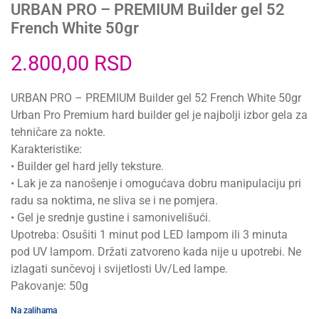
URBAN PRO – PREMIUM Builder gel 52
French White 50gr
2.800,00
RSD
URBAN PRO – PREMIUM Builder gel 52 French White 50gr
Urban Pro Premium hard builder gel je najbolji izbor gela za
tehničare za nokte.
Karakteristike:
• Builder gel hard jelly teksture.
• Lak је za nanošenje i omogućava dobru manipulaciju pri
radu sa noktima, ne sliva se i ne pomjera.
• Gel je srednje gustine i samonivelišući.
Upotreba: Osušiti 1 minut pod LED lampom ili 3 minuta
pod UV lampom. Držati zatvoreno kada nije u upotrebi. Ne
izlagati sunčevoj i svijetlosti Uv/Led lampe.
Pakovanje: 50g
Na zalihama