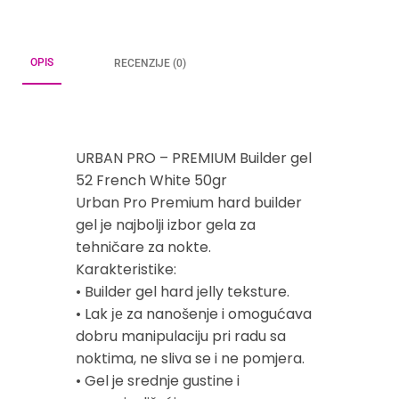
OPIS
RECENZIJE (0)
URBAN PRO – PREMIUM Builder gel
52 French White 50gr
Urban Pro Premium hard builder
gel je najbolji izbor gela za
tehničare za nokte.
Karakteristike:
• Builder gel hard jelly teksture.
• Lak је za nanošenje i omogućava
dobru manipulaciju pri radu sa
noktima, ne sliva se i ne pomjera.
• Gel je srednje gustine i