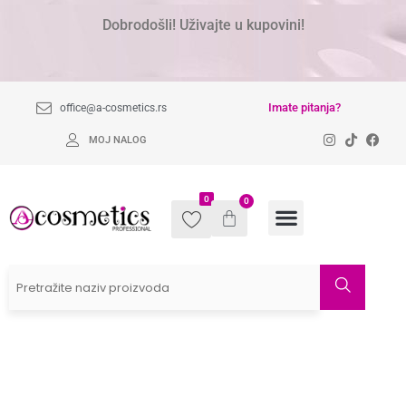
Dobrodošli! Uživajte u kupovini!
Imate pitanja?
office@a-cosmetics.rs
MOJ NALOG
0
0