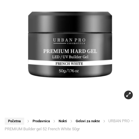
URBAN PRO –
Početna
Prodavnica
Nokti
Gelovi za nokte
PREMIUM Builder gel 52 French White 50gr