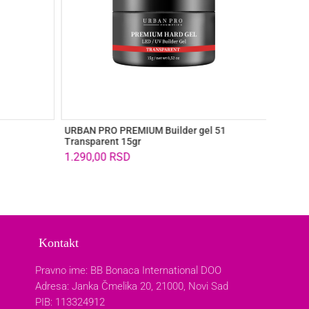
URBAN PRO PREMIUM Builder gel 51
URBAN 
Transparent 15gr
French
1.290,00
RSD
1.290
Kontakt
Pravno ime: BB Bonaca International DOO
Adresa: Janka Čmelika 20, 21000, Novi Sad
PIB: 113324912