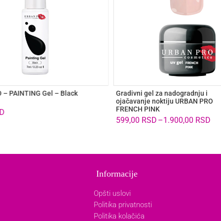
– PAINTING Gel – Black
Gradivni gel za nadogradnju i
ojačavanje noktiju URBAN PRO
FRENCH PINK
D
599,00
RSD
–
1.900,00
RSD
Informacije
Opšti uslovi
Politika privatnosti
Politika kolačića