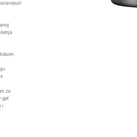
gućavajući
anoj
ušenja
a tokom
nju
 s
an za
 gel
 i