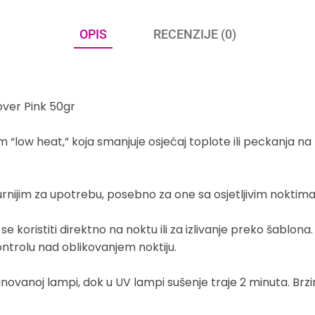
OPIS
RECENZIJE (0)
over Pink 50gr
m “low heat,” koja smanjuje osjećaj toplote ili peckanja n
gurnijim za upotrebu, posebno za one sa osjetljivim noktima 
se koristiti direktno na noktu ili za izlivanje preko šablo
ntrolu nad oblikovanjem noktiju.
novanoj lampi, dok u UV lampi sušenje traje 2 minuta. Brzi