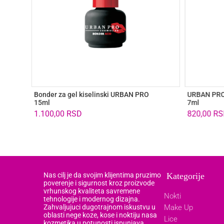
Bonder za gel kiselinski URBAN PRO
URBAN PRO 
15ml
7ml
1.100,00
RSD
820,00
RS
Nas cilj je da svojim klijentima pruzimo
Kategorije
poverenje i sigurnost kroz proizvode
vrhunskog kvaliteta savremene
Nokti
tehnologije i modernog dizajna.
Zahvaljujuci dugotrajnom iskustvu u
Make Up
oblasti nege koze, kose i noktiju nasa
Lice
kozmetika u potunosti ispunjava