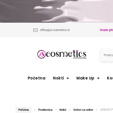
Imate pit
office@a-cosmetics.rs
Početna
Nokti
Make Up
Ko
URBAN PR
Početna
Prodavnica
Nokti
Gelovi za nokte