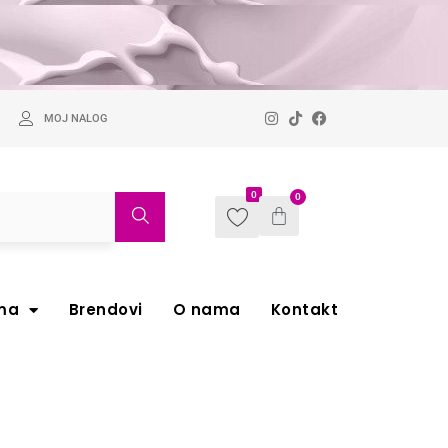
MOJ NALOG
0
0
ma
Brendovi
O nama
Kontakt