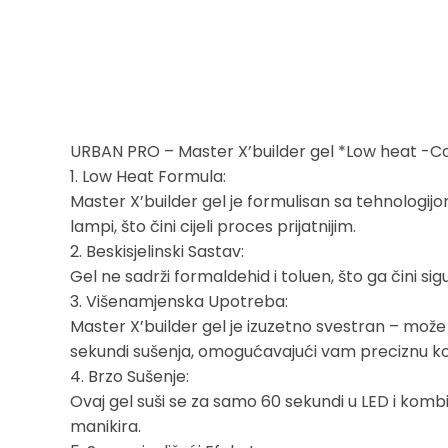
URBAN PRO – Master X’builder gel *Low heat -C
1. Low Heat Formula:
Master X’builder gel je formulisan sa tehnologijo
lampi, što čini cijeli proces prijatnijim.
2. Beskisjelinski Sastav:
Gel ne sadrži formaldehid i toluen, što ga čini si
3. Višenamjenska Upotreba:
Master X’builder gel je izuzetno svestran – može 
sekundi sušenja, omogućavajući vam preciznu ko
4. Brzo Sušenje:
Ovaj gel suši se za samo 60 sekundi u LED i kombi
manikira.