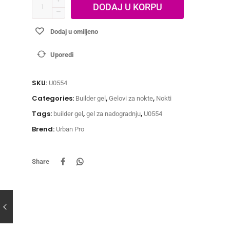
DODAJ U KORPU
Dodaj u omiljeno
Uporedi
SKU:
U0554
Categories:
,
,
Builder gel
Gelovi za nokte
Nokti
Tags:
,
,
builder gel
gel za nadogradnju
U0554
Brend:
Urban Pro
Share