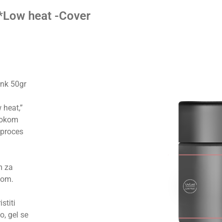
*Low heat -Cover
ink 50gr
 heat,”
 tokom
i proces
m za
žom.
stiti
o, gel se