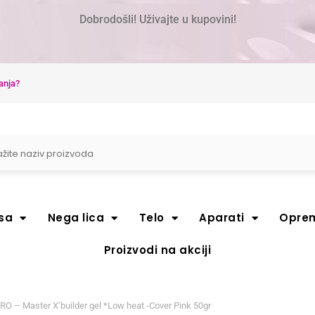
Dobrodošli! Uživajte u kupovini!
anja?
sa
Nega lica
Telo
Aparati
Opre
Proizvodi na akciji
O – Master X’builder gel *Low heat -Cover Pink 50gr