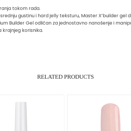
eranja tokom rada.
 srednju gustinu i hard jelly teksturu, Master X’builder ge
emium Builder Gel odličan za jednostavno nanošenje i manip
krajnjeg korisnika.
RELATED PRODUCTS