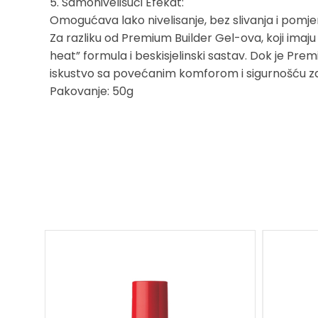
5. Samonivelišući Efekat:
Omogućava lako nivelisanje, bez slivanja i pomj
Za razliku od Premium Builder Gel-ova, koji imaju
heat” formula i beskisjelinski sastav. Dok je Pr
iskustvo sa povećanim komforom i sigurnošću za 
Pakovanje: 50g