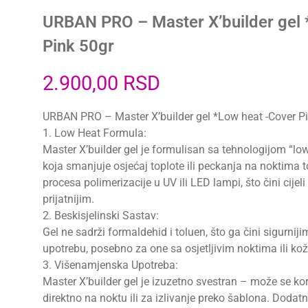
URBAN PRO – Master X’builder gel 
Pink 50gr
2.900,00
RSD
URBAN PRO – Master X’builder gel *Low heat -Cover P
1. Low Heat Formula:
Master X’builder gel je formulisan sa tehnologijom “low
koja smanjuje osjećaj toplote ili peckanja na noktima
procesa polimerizacije u UV ili LED lampi, što čini cijel
prijatnijim.
2. Beskisjelinski Sastav:
Gel ne sadrži formaldehid i toluen, što ga čini sigurniji
upotrebu, posebno za one sa osjetljivim noktima ili ko
3. Višenamjenska Upotreba:
Master X’builder gel je izuzetno svestran – može se kori
direktno na noktu ili za izlivanje preko šablona. Dodatn