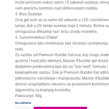
može pinčovati nakon samo 15 sekundi sušenja, omo
vam preciznu kontrolu nad oblikovanjem noktiju.
4. Brzo Sušenje:
Ovaj gel suši se za samo 60 sekundi u LED i kombinov
lampi, dok u UV lampi sušenje traje 2 minuta. Brzina s
omogućava efikasniji rad i bržu izradu manikira.
5. Samonivelišući Efekat:
Omogućava lako nivelisanje, bez slivanja i pomjeranj
rada.
Za razliku od Premium Builder Gel-ova, koji imaju sred
gustinu i hard jelly teksturu, Master X’builder gel dolazi
dodatnim prednostima kao što su “low heat” formula i
beskisjelinski sastav. Dok je Premium Builder Gel odlič
jednostavno nanošenje i manipulaciju, Master X’builder
donosi unaprijeđeno iskustvo sa povećanim komforom
sigurnošću za krajnjeg korisnika.
Pakovanje: 50g
Na zalihama