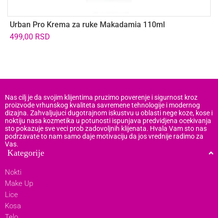
Urban Pro Krema za ruke Makadamia 110ml
U
8
499,00
RSD
7
Nas cilj je da svojim klijentima pruzimo poverenje i sigurnost kroz
proizvode vrhunskog kvaliteta savremene tehnologije i modernog
dizajna. Zahvaljujuci dugotrajnom iskustvu u oblasti nege koze, kose i
noktiju nasa kozmetika u potunosti ispunjava predvidjena ocekivanja
sto pokazuje sve veci prob zadovoljnih klijenata. Hvala Vam sto nas
podrzavate to nam samo daje motivaciju da jos vrednije radimo za
Vas.
Kategorije
Nokti
Make Up
Lice
Kosa
Telo