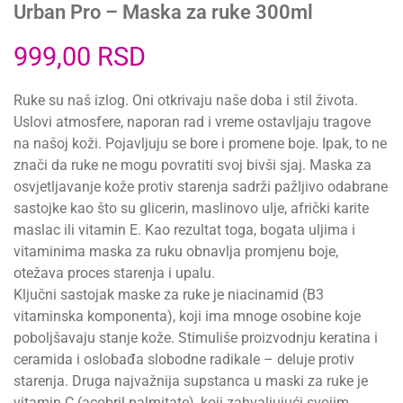
Urban Pro – Maska za ruke 300ml
999,00
RSD
Ruke su naš izlog. Oni otkrivaju naše doba i stil života.
Uslovi atmosfere, naporan rad i vreme ostavljaju tragove
na našoj koži. Pojavljuju se bore i promene boje. Ipak, to ne
znači da ruke ne mogu povratiti svoj bivši sjaj. Maska za
osvjetljavanje kože protiv starenja sadrži pažljivo odabrane
sastojke kao što su glicerin, maslinovo ulje, afrički karite
maslac ili vitamin E. Kao rezultat toga, bogata uljima i
vitaminima maska za ruku obnavlja promjenu boje,
otežava proces starenja i upalu.
Ključni sastojak maske za ruke je niacinamid (B3
vitaminska komponenta), koji ima mnoge osobine koje
poboljšavaju stanje kože. Stimuliše proizvodnju keratina i
ceramida i oslobađa slobodne radikale – deluje protiv
starenja. Druga najvažnija supstanca u maski za ruke je
vitamin C (acobril palmitate), koji zahvaljujući svojim