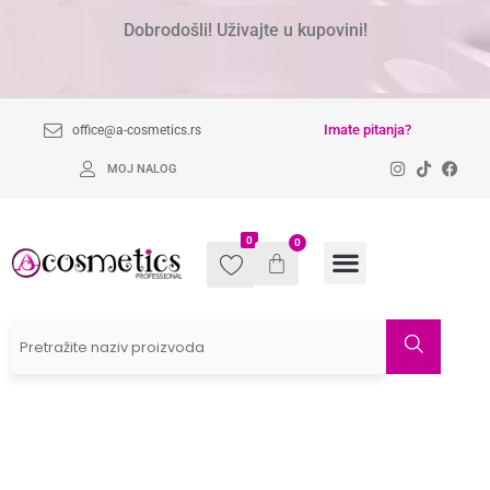
Dobrodošli! Uživajte u kupovini!
Imate pitanja?
office@a-cosmetics.rs
MOJ NALOG
0
0