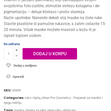
svojstvima foto-zaštite, stimuliše sintezu kolagena i de-
pigmentaciju – deluje blistavo i protiv starenja.
Način upotrebe: Nanesite debeli sloj maske na čiste ruke.
Stavite plastične ili pamučne rukavice, a zatim ostavite 15-
20 minuta. Višak maske možete masirati u kožu ili je
isprati toplom vodom.
Na zalihama
DODAJ U KORPU
Dodaj u omiljeno
Uporedi
SKU:
U0309
Categories:
,
ruku i tijela
Urban Pro Cosmetics - Preparati za manikir i
njegu noktiju
Tags:
,
,
,
maska
maska za ruke
nega ruku
urban pro