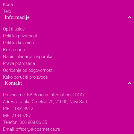
Kosa
Telo
Informacije
Opšti uslovi
Politika privatnosti
Politika kolačića
Reklamacije
Načini plaćanja i isporuka
Prava potrošača
Odricanje od odgovornosti
Kako poručiti proizvode
Kontakt
Pravno ime: BB Bonaca International DOO
Adresa: Janka Čmelika 20, 21000, Novi Sad
PIB: 113324912
MB: 21845787
Telefon: 066 808 06 35
Email:
office@a-cosmetics.rs