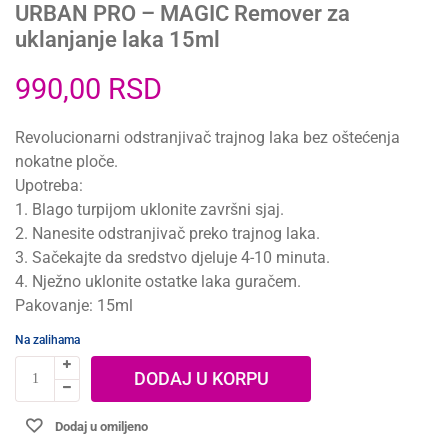
URBAN PRO – MAGIC Remover za
uklanjanje laka 15ml
990,00
RSD
Revolucionarni odstranjivač trajnog laka bez oštećenja
nokatne ploče.
Upotreba:
1. Blago turpijom uklonite završni sjaj.
2. Nanesite odstranjivač preko trajnog laka.
3. Sačekajte da sredstvo djeluje 4-10 minuta.
4. Nježno uklonite ostatke laka guračem.
Pakovanje: 15ml
Na zalihama
DODAJ U KORPU
Dodaj u omiljeno