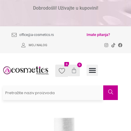
Dobrodošli! Uživajte u kupovini!
Imate pitanja?
office@a-cosmetics.rs
MOJ NALOG
0
0