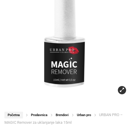
URBAN PRO –
Početna
Prodavnica
Brendovi
Urban pro
MAGIC Remover za uklanjanje laka 15ml