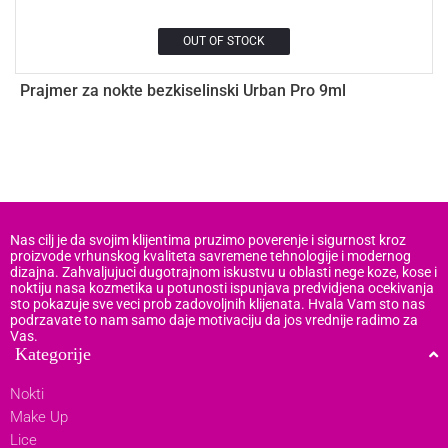
OUT OF STOCK
Prajmer za nokte bezkiselinski Urban Pro 9ml
P
4
Nas cilj je da svojim klijentima pruzimo poverenje i sigurnost kroz
proizvode vrhunskog kvaliteta savremene tehnologije i modernog
dizajna. Zahvaljujuci dugotrajnom iskustvu u oblasti nege koze, kose i
noktiju nasa kozmetika u potunosti ispunjava predvidjena ocekivanja
sto pokazuje sve veci prob zadovoljnih klijenata. Hvala Vam sto nas
podrzavate to nam samo daje motivaciju da jos vrednije radimo za
Vas.
Kategorije
Nokti
Make Up
Lice