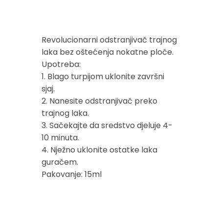
Revolucionarni odstranjivač trajnog
laka bez oštećenja nokatne ploče.
Upotreba:
1. Blago turpijom uklonite završni
sjaj.
2. Nanesite odstranjivač preko
trajnog laka.
3. Sačekajte da sredstvo djeluje 4-
10 minuta.
4. Nježno uklonite ostatke laka
guračem.
Pakovanje: 15ml