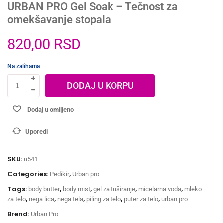
URBAN PRO Gel Soak – Tečnost za
omekšavanje stopala
820,00
RSD
Na zalihama
DODAJ U KORPU
Dodaj u omiljeno
Uporedi
SKU:
u541
Categories:
,
Pedikir
Urban pro
Tags:
,
,
,
,
body butter
body mist
gel za tuširanje
micelarna voda
mleko
,
,
,
,
,
za telo
nega lica
nega tela
piling za telo
puter za telo
urban pro
Brend:
Urban Pro