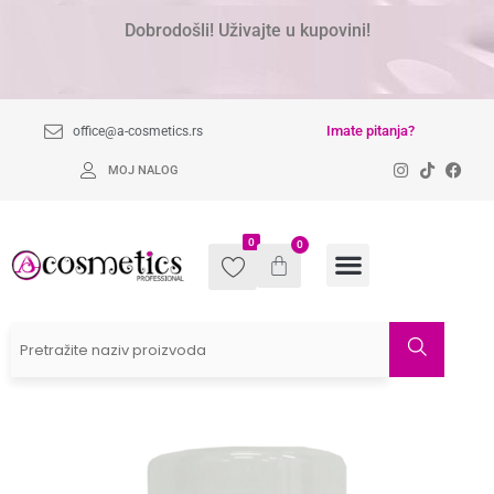
Dobrodošli! Uživajte u kupovini!
Imate pitanja?
office@a-cosmetics.rs
MOJ NALOG
0
0