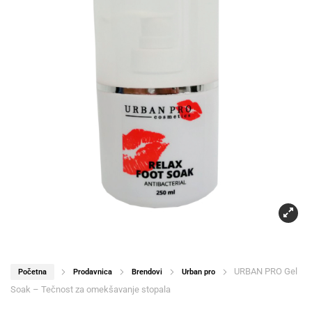
URBAN PRO Gel
Početna
Prodavnica
Brendovi
Urban pro
Soak – Tečnost za omekšavanje stopala