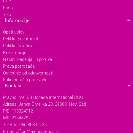
Lice
Kosa
Telo
Informacije
Opšti uslovi
Politika privatnosti
Politika kolačića
Reklamacije
Načini plaćanja i isporuka
Prava potrošača
Odricanje od odgovornosti
Kako poručiti proizvode
Kontakt
Pravno ime: BB Bonaca International DOO
Adresa: Janka Čmelika 20, 21000, Novi Sad
PIB: 113324912
MB: 21845787
Telefon: 066 808 06 35
Email:
office@a-cosmetics.rs