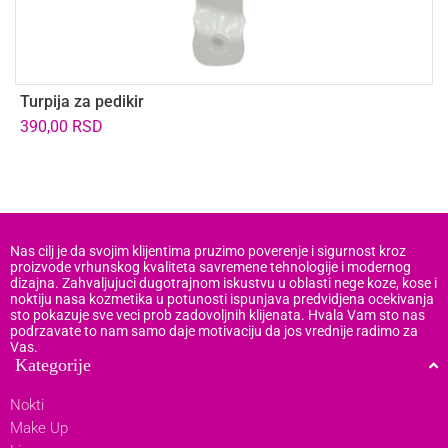
Turpija za pedikir
U
z
390,00
RSD
4
Nas cilj je da svojim klijentima pruzimo poverenje i sigurnost kroz
proizvode vrhunskog kvaliteta savremene tehnologije i modernog
dizajna. Zahvaljujuci dugotrajnom iskustvu u oblasti nege koze, kose i
noktiju nasa kozmetika u potunosti ispunjava predvidjena ocekivanja
sto pokazuje sve veci prob zadovoljnih klijenata. Hvala Vam sto nas
podrzavate to nam samo daje motivaciju da jos vrednije radimo za
Vas.
Kategorije
Nokti
Make Up