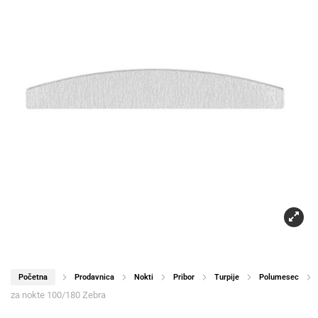
Početna
Prodavnica
Nokti
Pribor
Turpije
Polumesec
za nokte 100/180 Zebra