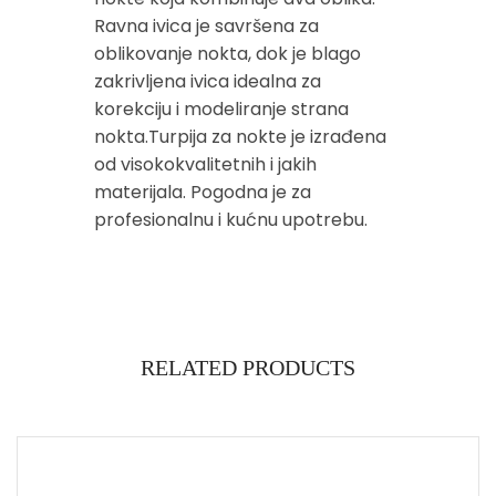
Ravna ivica je savršena za
oblikovanje nokta, dok je blago
zakrivljena ivica idealna za
korekciju i modeliranje strana
nokta.Turpija za nokte je izrađena
od visokokvalitetnih i jakih
materijala. Pogodna je za
profesionalnu i kućnu upotrebu.
RELATED PRODUCTS