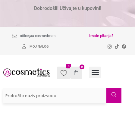
Dobrodošli! Uživajte u kupovini!
Imate pitanja?
office@a-cosmetics.rs
MOJ NALOG
0
0