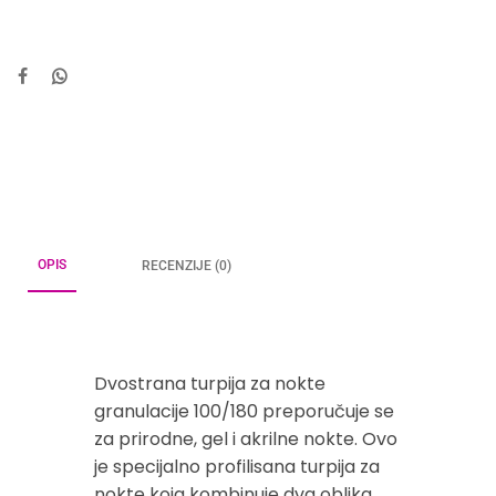
OPIS
RECENZIJE (0)
Dvostrana turpija za nokte
granulacije 100/180 preporučuje se
za prirodne, gel i akrilne nokte. Ovo
je specijalno profilisana turpija za
nokte koja kombinuje dva oblika.