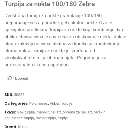
Turpija za nokte 100/180 Zebra
Dvostrana turpija za nokte granulacije 100/180
preporučuje se za prirodne, gel i akrilne nokte. Ovo je
specijalno profilisana turpija za nokte koja kombinuje dva
oblika. Ravna ivica je savršena za oblikovanje nokta, dok je
blago zakrivljena ivica idealna za korekciju i modeliranje
strana nokta.Turpija za nokte je izrađena od
visokokvalitetnih i jakih materijala. Pogodna je za
profesionalnu i kućnu upotrebu.
Uporedi
SKU:
50622
Categories:
,
,
Polumesec
Pribor
Turpije
Tags:
,
,
,
,
,
blok turpija
manikir
nailart
oprema za nail art
pedikir
,
,
polumesec turpija
ravna turpija
turpije
Brend:
Mimo