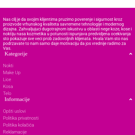
Nas cilj je da svojim klijentima pruzimo poverenje i sigurnost kroz
proizvode vrhunskog kvaliteta savremene tehnologije i modernog
dizajna. Zahvaljujuci dugotrajnom iskustvu u oblasti nege koze, kose i
noktiju nasa kozmetika u potunosti ispunjava predvidjena ocekivanja
sto pokazuje sve veci prob zadovoljnih klijenata. Hvala Vam sto nas
podrzavate to nam samo daje motivaciju da jos vrednije radimo za
Vas.
Kategorije
Nokti
Make Up
Lice
Kosa
Telo
Informacije
Opšti uslovi
Politika privatnosti
Politika kolačića
Reklamacije