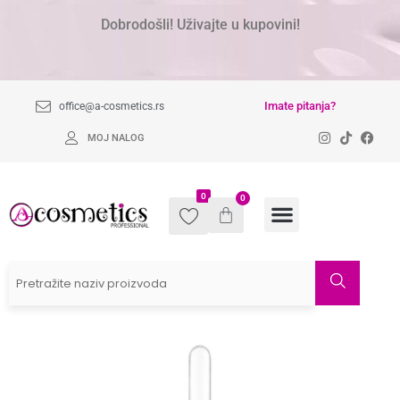
Dobrodošli! Uživajte u kupovini!
Imate pitanja?
office@a-cosmetics.rs
MOJ NALOG
0
0