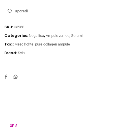
Uporedi
SKU:
U3968
Categories:
,
,
Nega lica
Ampule za lice
Serumi
Tag:
Mezo koktel pure collagen ampule
Brend:
Syis
OPIS