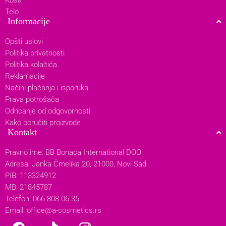
Telo
Informacije
Opšti uslovi
Politika privatnosti
Politika kolačića
Reklamacije
Načini plaćanja i isporuka
Prava potrošača
Odricanje od odgovornosti
Kako poručiti proizvode
Kontakt
Pravno ime: BB Bonaca International DOO
Adresa: Janka Čmelika 20, 21000, Novi Sad
PIB: 113324912
MB: 21845787
Telefon: 066 808 06 35
Email:
office@a-cosmetics.rs