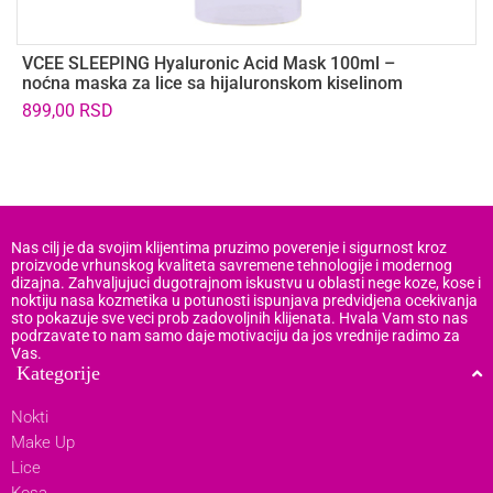
VCEE SLEEPING Hyaluronic Acid Mask 100ml –
K
noćna maska za lice sa hijaluronskom kiselinom
8
š
899,00
RSD
1
Nas cilj je da svojim klijentima pruzimo poverenje i sigurnost kroz
proizvode vrhunskog kvaliteta savremene tehnologije i modernog
dizajna. Zahvaljujuci dugotrajnom iskustvu u oblasti nege koze, kose i
noktiju nasa kozmetika u potunosti ispunjava predvidjena ocekivanja
sto pokazuje sve veci prob zadovoljnih klijenata. Hvala Vam sto nas
podrzavate to nam samo daje motivaciju da jos vrednije radimo za
Vas.
Kategorije
Nokti
Make Up
Lice
Kosa