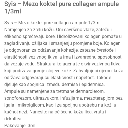
Syis – Mezo koktel pure collagen ampule
1/3ml
Syis – Mezo koktel pure collagen ampule 1/3ml
Namjenjen za zrelu kožu. Oni savršeno vlaže, zatežu i
efikasno sprečavaju bore. Hidrolizovani kolagen pomaže u
zaglađivanju ožiljaka i smanjenju promjene boje. Kolagen
je odgovoran za održavanje kohezije, zatezne čvrstoće i
elastičnosti vezivnog tkiva, a ima i izvanrednu sposobnost
da vezuje vodu. Struktura kolagena je okvir vezivnog tkiva
koji podržava gornje slojeve kože. Zahvaljujući njemu, koža
održava odgovarajuću elastičnost i napetost. Takođe
djeluje kao spojnica između dermisa i epidermisa.
Ampule su namenjene za tretmane dermarolerom,
sonoforezom, ultrazvukom, infuzijama, mezoterapijom bez
igala i mikroiglicom, kao i za spoljnu upotrebu na koži u
kućnoj nezi. Nanesite na očišćenu kožu lica, vrata i
dekoltea.
Pakovanje: 3ml