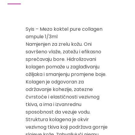
Syis – Mezo koktel pure collagen
ampule 1/3ml
Namjenjen za zrelu kožu. Oni
savršeno vlaže, zatežu i efikasno
sprečavaju bore. Hidrolizovani
kolagen pomaže u zaglađivanju
ožiljaka i smanjenju promjene boje.
Kolagen je odgovoran za
održavanje kohezije, zatezne
čvrstoće i elastičnosti vezivnog
tkiva, a ima i izvanrednu
sposobnost da vezuje vodu.
Struktura kolagena je okvir
vezivnog tkiva koji podržava gornje
slojeve kože. Zahvaljujući njemu,