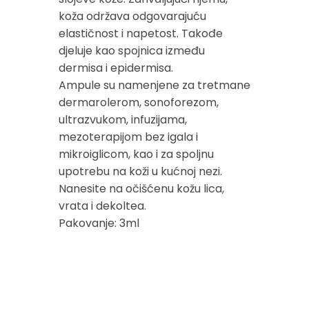
koža održava odgovarajuću
elastičnost i napetost. Takođe
djeluje kao spojnica između
dermisa i epidermisa.
Ampule su namenjene za tretmane
dermarolerom, sonoforezom,
ultrazvukom, infuzijama,
mezoterapijom bez igala i
mikroiglicom, kao i za spoljnu
upotrebu na koži u kućnoj nezi.
Nanesite na očišćenu kožu lica,
vrata i dekoltea.
Pakovanje: 3ml