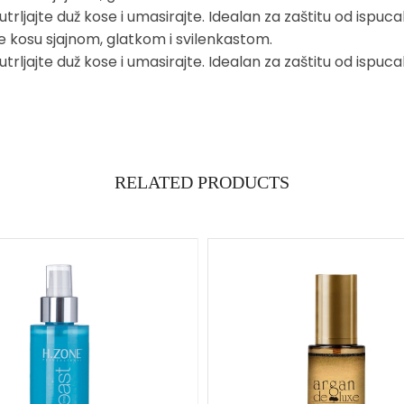
jajte duž kose i umasirajte. Idealan za zaštitu od ispucal
čine kosu sjajnom, glatkom i svilenkastom.
jajte duž kose i umasirajte. Idealan za zaštitu od ispucal
RELATED PRODUCTS