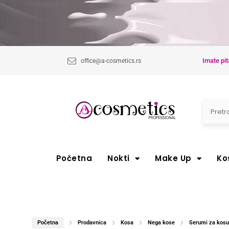
Imate pit
office@a-cosmetics.rs
Početna
Nokti
Make Up
Ko
Početna
Prodavnica
Kosa
Nega kose
Serumi za kosu