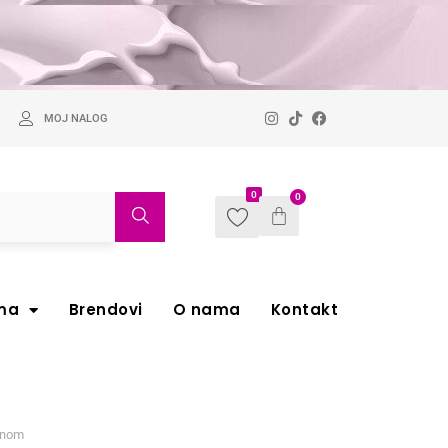
MOJ NALOG
0
0
ma
Brendovi
O nama
Kontakt
inom