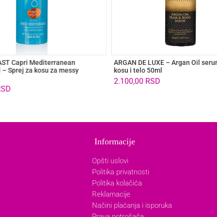
ST Capri Mediterranean
ARGAN DE LUXE – Argan Oil seru
 – Sprej za kosu za messy
kosu i telo 50ml
2.100,00
RSD
RSD
Informacije
Opšti uslovi
Politika privatnosti
Politika kolačića
Reklamacije
Načini plaćanja i isporuka
Prava potrošača