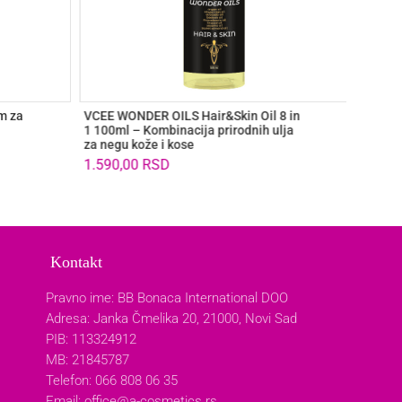
m za
VCEE WONDER OILS Hair&Skin Oil 8 in
YOUGEE
1 100ml – Kombinacija prirodnih ulja
parfem
za negu kože i kose
2.100
1.590,00
RSD
Kontakt
Pravno ime: BB Bonaca International DOO
Adresa: Janka Čmelika 20, 21000, Novi Sad
PIB: 113324912
MB: 21845787
Telefon: 066 808 06 35
Email:
office@a-cosmetics.rs