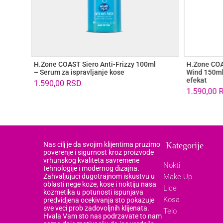
H.Zone COAST Siero Anti-Frizzy 100ml
H.Zone COA
– Serum za ispravljanje kose
Wind 150ml
efekat
1.590,00
RSD
1.590,00
Nas cilj je da svojim klijentima pruzimo
Kategorije
poverenje i sigurnost kroz proizvode
vrhunskog kvaliteta savremene
Nokti
tehnologije i modernog dizajna.
Zahvaljujuci dugotrajnom iskustvu u
Make Up
oblasti nege koze, kose i noktiju nasa
Lice
kozmetika u potunosti ispunjava
Kosa
predvidjena ocekivanja sto pokazuje
sve veci prob zadovoljnih klijenata.
Telo
Hvala Vam sto nas podrzavate to nam