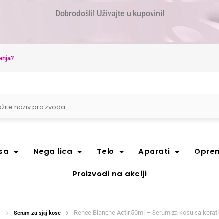
Dobrodošli! Uživajte u kupovini!
anja?
sa
Nega lica
Telo
Aparati
Opre
Proizvodi na akciji
Renee Blanche Actir 50ml – Serum za kosu sa kerat
Serum za sjaj kose