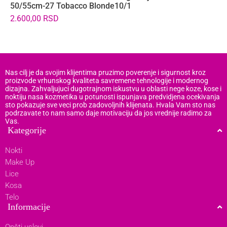
50/55cm-27 Tobacco Blonde10/1
5
2.600,00
RSD
5
Nas cilj je da svojim klijentima pruzimo poverenje i sigurnost kroz
proizvode vrhunskog kvaliteta savremene tehnologije i modernog
dizajna. Zahvaljujuci dugotrajnom iskustvu u oblasti nege koze, kose i
noktiju nasa kozmetika u potunosti ispunjava predvidjena ocekivanja
sto pokazuje sve veci prob zadovoljnih klijenata. Hvala Vam sto nas
podrzavate to nam samo daje motivaciju da jos vrednije radimo za
Vas.
Kategorije
Nokti
Make Up
Lice
Kosa
Telo
Informacije
Opšti uslovi