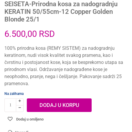
SEISETA-Prirodna kosa za nadogradnju
KERATIN 50/55cm-12 Copper Golden
Blonde 25/1
6.500,00
RSD
100% prirodna kosa (REMY SISTEM) za nadogradnju
keratinom, nudi visok kvalitet svakog pramena, kao i
čvrstinu i postojanost kose, koja se besprekorno utapa sa
prirodnom vlasi. Održavanje nadograđene kose je
neophodno, pranje, nega i češljanje. Pakovanje sadrži 25
pramenova.
Na zalihama
DODAJ U KORPU
Dodaj u omiljeno