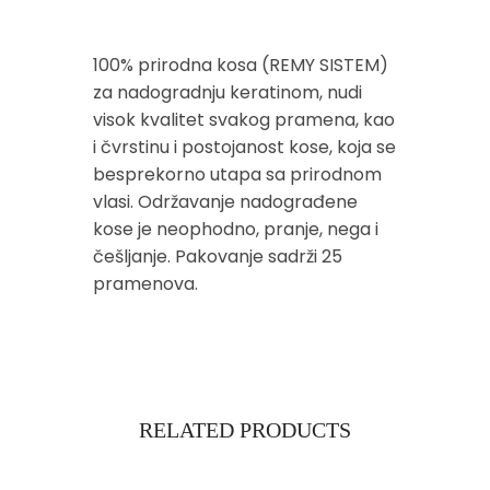
100% prirodna kosa (REMY SISTEM)
za nadogradnju keratinom, nudi
visok kvalitet svakog pramena, kao
i čvrstinu i postojanost kose, koja se
besprekorno utapa sa prirodnom
vlasi. Održavanje nadograđene
kose je neophodno, pranje, nega i
češljanje. Pakovanje sadrži 25
pramenova.
RELATED PRODUCTS