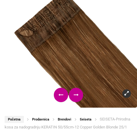
SEISETA-Prirodna
Početna
Prodavnica
Brendovi
Seiseta
kosa za nadogradnju KERATIN 50/55cm-12 Copper Golden Blonde 25/1