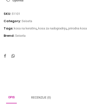
Uporedi
SKU:
51101
Category:
Seiseta
Tags:
,
,
kosa na keratinu
kosa za nadogradnju
prirodna kosa
Brend:
Seiseta
OPIS
RECENZIJE (0)