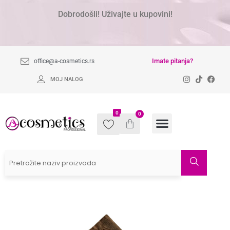
Dobrodošli! Uživajte u kupovini!
Imate pitanja?
office@a-cosmetics.rs
MOJ NALOG
0
0