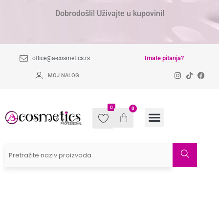
Dobrodošli! Uživajte u kupovini!
Imate pitanja?
office@a-cosmetics.rs
MOJ NALOG
0
0