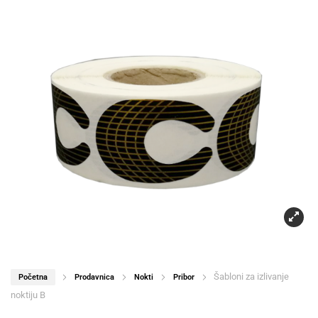
Šabloni za izlivanje
Početna
Prodavnica
Nokti
Pribor
noktiju B