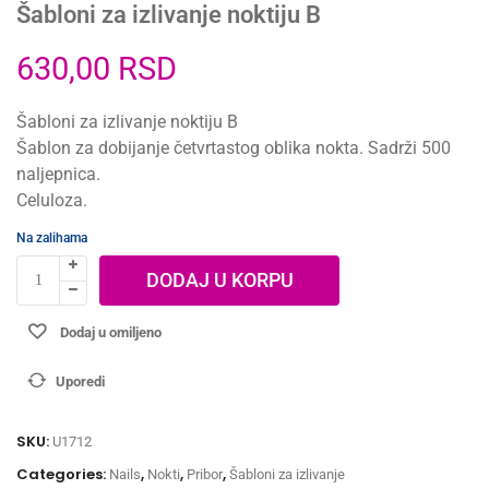
Šabloni za izlivanje noktiju B
630,00
RSD
Šabloni za izlivanje noktiju B
Šablon za dobijanje četvrtastog oblika nokta. Sadrži 500
naljepnica.
Celuloza.
Na zalihama
DODAJ U KORPU
Dodaj u omiljeno
Uporedi
SKU:
U1712
Categories:
,
,
,
Nails
Nokti
Pribor
Šabloni za izlivanje