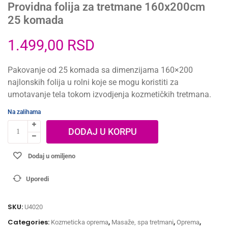
Providna folija za tretmane 160x200cm
25 komada
1.499,00
RSD
Pakovanje od 25 komada sa dimenzijama 160×200
najlonskih folija u rolni koje se mogu koristiti za
umotavanje tela tokom izvodjenja kozmetičkih tretmana.
Na zalihama
DODAJ U KORPU
Dodaj u omiljeno
Uporedi
SKU:
U4020
Categories:
,
,
,
Kozmeticka oprema
Masaže, spa tretmani
Oprema