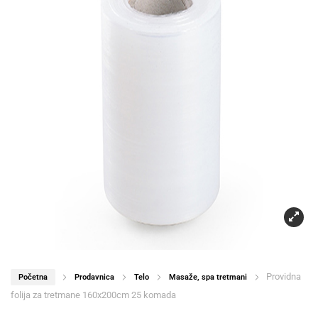
Providna
Početna
Prodavnica
Telo
Masaže, spa tretmani
folija za tretmane 160x200cm 25 komada