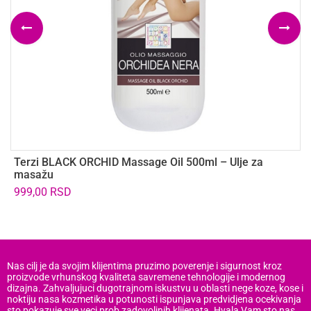
Terzi BLACK ORCHID Massage Oil 500ml – Ulje za
L
masažu
4
999,00
RSD
2
Nas cilj je da svojim klijentima pruzimo poverenje i sigurnost kroz
proizvode vrhunskog kvaliteta savremene tehnologije i modernog
dizajna. Zahvaljujuci dugotrajnom iskustvu u oblasti nege koze, kose i
noktiju nasa kozmetika u potunosti ispunjava predvidjena ocekivanja
sto pokazuje sve veci prob zadovoljnih klijenata. Hvala Vam sto nas