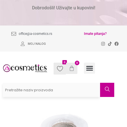
Dobrodošli! Uživajte u kupovini!
Imate pitanja?
office@a-cosmetics.rs
MOJ NALOG
0
0