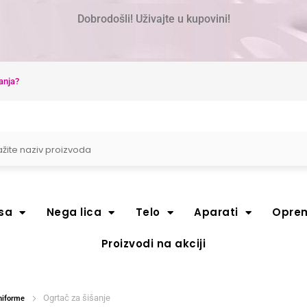
Dobrodošli! Uživajte u kupovini!
anja?
sa
Nega lica
Telo
Aparati
Opre
Proizvodi na akciji
Ogrtač za šišanje
uniforme