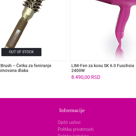
OUT OF STOCK
Brush – Četka za feniranje
LIM-Fen za kosu SK 6.0 Fuschsia
inovana dlaka
2400W
8.490,00
RSD
Informacije
Opšti uslovi
Politika privatnosti