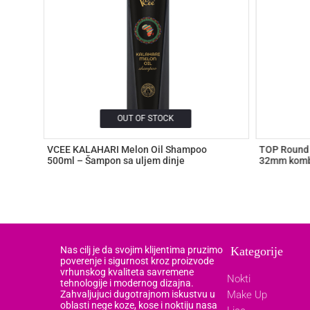
OUT OF STOCK
VCEE KALAHARI Melon Oil Shampoo
TOP Round 
500ml – Šampon sa uljem dinje
32mm komb
Nas cilj je da svojim klijentima pruzimo
Kategorije
poverenje i sigurnost kroz proizvode
vrhunskog kvaliteta savremene
Nokti
tehnologije i modernog dizajna.
Zahvaljujuci dugotrajnom iskustvu u
Make Up
oblasti nege koze, kose i noktiju nasa