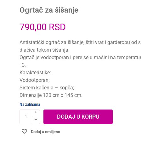
Ogrtač za šišanje
790,00
RSD
Antistatički ogrtač za šišanje, štiti vrat i garderobu od s
dlačica tokom šišanja.
Ogrtač je vodootporan i pere se u mašini na temperatur
°C.
Karakteristike:
Vodootporan;
Sistem kačenja – kopča;
Dimenzije 120 cm x 145 cm.
Na zalihama
DODAJ U KORPU
Dodaj u omiljeno