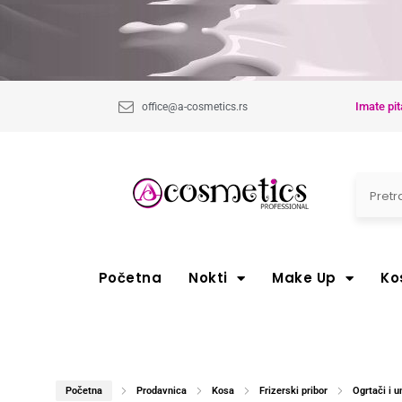
Imate pit
office@a-cosmetics.rs
Početna
Nokti
Make Up
Ko
Početna
Prodavnica
Kosa
Frizerski pribor
Ogrtači i 