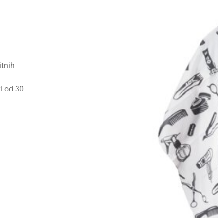
itnih
i od 30