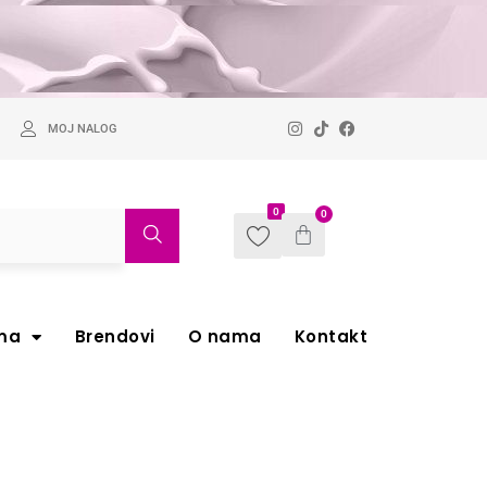
MOJ NALOG
0
0
ma
Brendovi
O nama
Kontakt