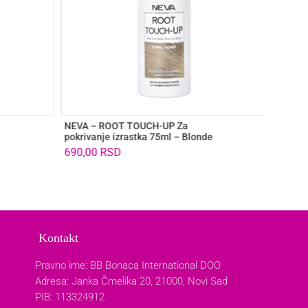
NEVA – ROOT TOUCH-UP Za
NEVA –
pokrivanje izrastka 75ml – Blonde
75ml –
690,00
RSD
690,0
Kontakt
Pravno ime: BB Bonaca International DOO
Adresa: Janka Čmelika 20, 21000, Novi Sad
PIB: 113324912