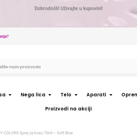
Dobrodošli! Uživajte u kupovini!
anja?
sa
Nega lica
Telo
Aparati
Opre
Proizvodi na akciji
 COLORS Sprej za kosu 75ml – Soft Blue