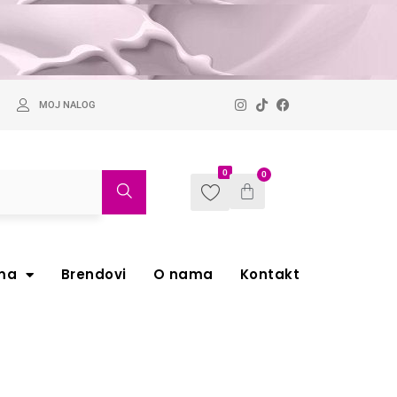
MOJ NALOG
0
0
ma
Brendovi
O nama
Kontakt