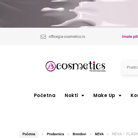
Imate pit
office@a-cosmetics.rs
Početna
Nokti
Make Up
Ko
NEVA – FLASHY
Početna
Prodavnica
Brendovi
NEVA