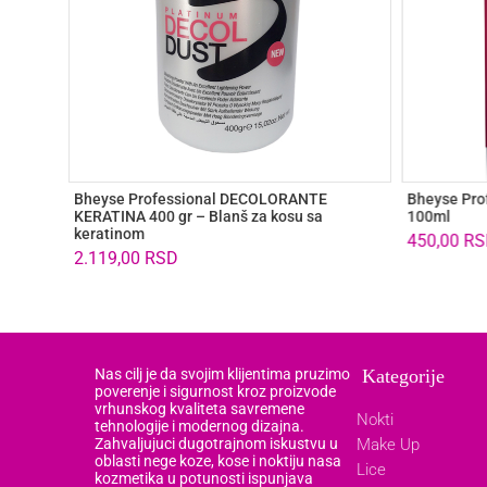
Bheyse Professional DECOLORANTE
Bheyse Prof
KERATINA 400 gr – Blanš za kosu sa
100ml
keratinom
450,00
RS
2.119,00
RSD
Nas cilj je da svojim klijentima pruzimo
Kategorije
poverenje i sigurnost kroz proizvode
vrhunskog kvaliteta savremene
Nokti
tehnologije i modernog dizajna.
Zahvaljujuci dugotrajnom iskustvu u
Make Up
oblasti nege koze, kose i noktiju nasa
Lice
kozmetika u potunosti ispunjava