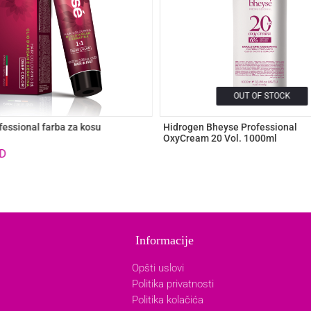
OUT OF STOCK
essional farba za kosu
Hidrogen Bheyse Professional
OxyCream 20 Vol. 1000ml
D
Informacije
Opšti uslovi
Politika privatnosti
Politika kolačića