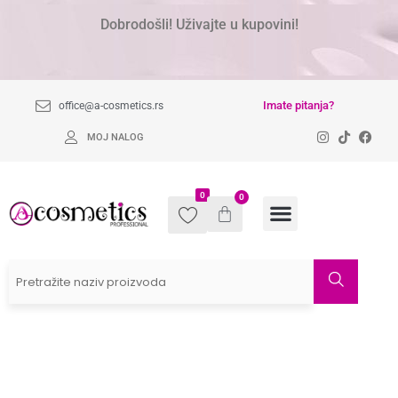
Dobrodošli! Uživajte u kupovini!
Imate pitanja?
office@a-cosmetics.rs
MOJ NALOG
0
0