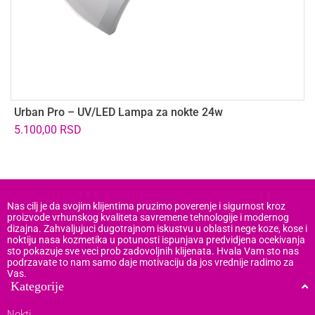
Urban Pro – UV/LED Lampa za nokte 24w
H
5.100,00
RSD
Nas cilj je da svojim klijentima pruzimo poverenje i sigurnost kroz
proizvode vrhunskog kvaliteta savremene tehnologije i modernog
dizajna. Zahvaljujuci dugotrajnom iskustvu u oblasti nege koze, kose i
noktiju nasa kozmetika u potunosti ispunjava predvidjena ocekivanja
sto pokazuje sve veci prob zadovoljnih klijenata. Hvala Vam sto nas
podrzavate to nam samo daje motivaciju da jos vrednije radimo za
Vas.
Kategorije
Nokti