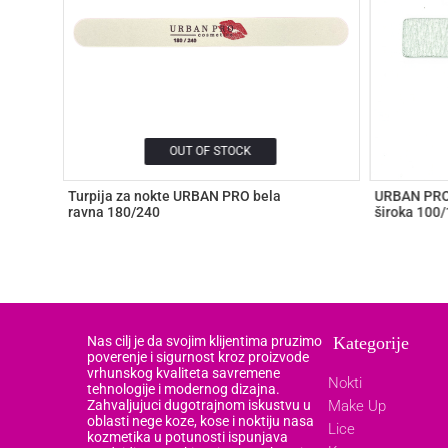
OUT OF STOCK
Turpija za nokte URBAN PRO bela
URBAN PRO 
ravna 180/240
široka 100
Nas cilj je da svojim klijentima pruzimo
Kategorije
poverenje i sigurnost kroz proizvode
vrhunskog kvaliteta savremene
Nokti
tehnologije i modernog dizajna.
Zahvaljujuci dugotrajnom iskustvu u
Make Up
oblasti nege koze, kose i noktiju nasa
Lice
kozmetika u potunosti ispunjava