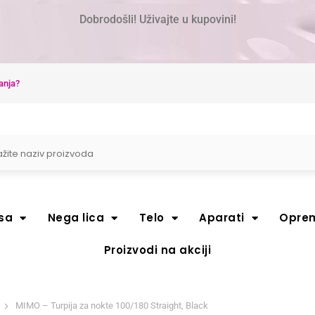
Dobrodošli! Uživajte u kupovini!
anja?
sa
Nega lica
Telo
Aparati
Opre
Proizvodi na akciji
MIMO – Turpija za nokte 100/180 Straight, Black