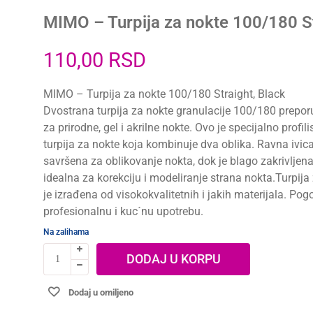
MIMO – Turpija za nokte 100/180 St
110,00
RSD
MIMO – Turpija za nokte 100/180 Straight, Black
Dvostrana turpija za nokte granulacije 100/180 prepor
za prirodne, gel i akrilne nokte. Ovo je specijalno profil
turpija za nokte koja kombinuje dva oblika. Ravna ivica
savršena za oblikovanje nokta, dok je blago zakrivljena
idealna za korekciju i modeliranje strana nokta.Turpija
je izrađena od visokokvalitetnih i jakih materijala. Pog
profesionalnu i kuc´nu upotrebu.
Na zalihama
DODAJ U KORPU
Dodaj u omiljeno