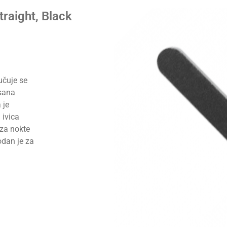
raight, Black
učuje se
isana
 je
 ivica
 za nokte
odan je za