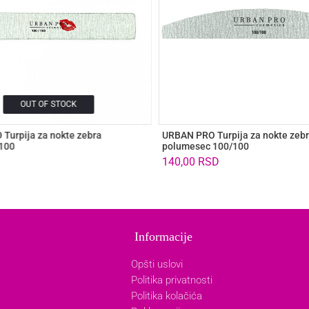
OUT OF STOCK
Turpija za nokte zebra
URBAN PRO Turpija za nokte zeb
/100
polumesec 100/100
140,00
RSD
Informacije
Opšti uslovi
Politika privatnosti
Politika kolačića