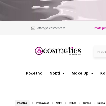
Imate pit
office@a-cosmetics.rs
Početna
Nokti
Make Up
Ko
Početna
Prodavnica
Nokti
Pribor
Turpije
Ravna