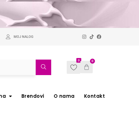
MOJ NALOG
0
0
ma
Brendovi
O nama
Kontakt