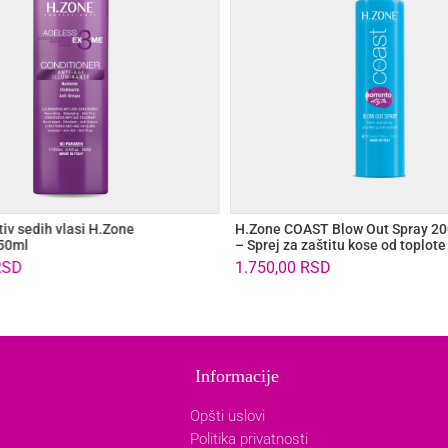
iv sedih vlasi H.Zone
H.Zone COAST Blow Out Spray 2
50ml
– Sprej za zaštitu kose od toplote
RSD
1.750,00
RSD
Informacije
Opšti uslovi
Politika privatnosti