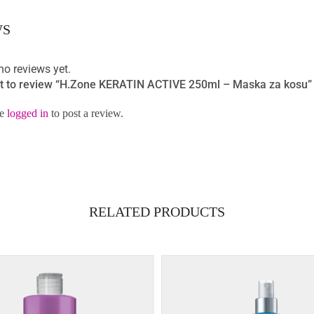
WS
no reviews yet.
rst to review “H.Zone KERATIN ACTIVE 250ml – Maska za kosu”
be
logged in
to post a review.
RELATED PRODUCTS