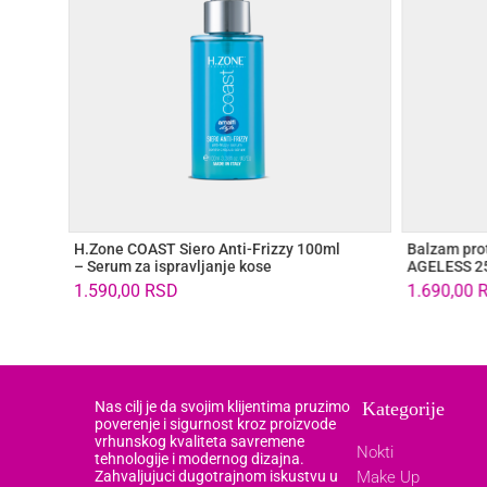
–
H.Zone COAST Siero Anti-Frizzy 100ml
Balzam prot
– Serum za ispravljanje kose
AGELESS 2
1.590,00
RSD
1.690,00
Nas cilj je da svojim klijentima pruzimo
Kategorije
poverenje i sigurnost kroz proizvode
vrhunskog kvaliteta savremene
Nokti
tehnologije i modernog dizajna.
Zahvaljujuci dugotrajnom iskustvu u
Make Up