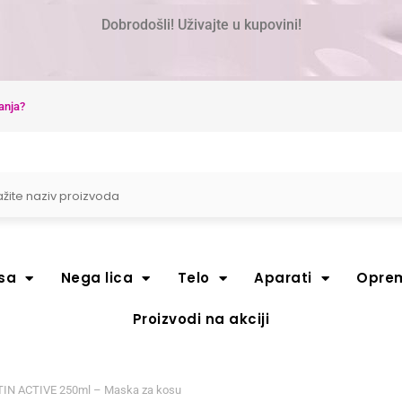
Dobrodošli! Uživajte u kupovini!
anja?
sa
Nega lica
Telo
Aparati
Opre
Proizvodi na akciji
TIN ACTIVE 250ml – Maska za kosu