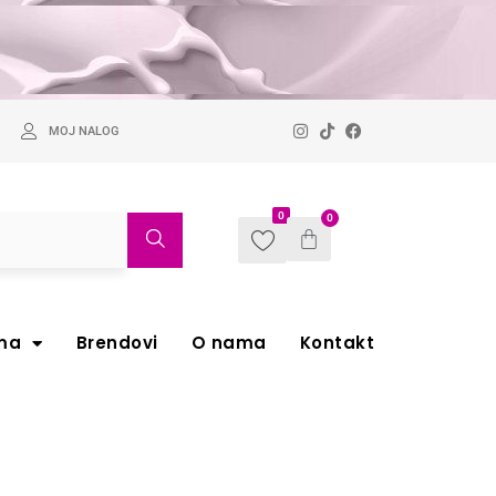
MOJ NALOG
0
0
ma
Brendovi
O nama
Kontakt