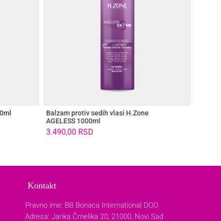
00ml
Balzam protiv sedih vlasi H.Zone
H.Zone
AGELESS 1000ml
serum 
3.490,00
RSD
2.350
Kontakt
Pravno ime: BB Bonaca International DOO
Adresa: Janka Čmelika 20, 21000, Novi Sad