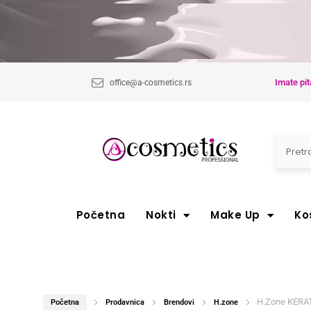
Imate pit
office@a-cosmetics.rs
Početna
Nokti
Make Up
Ko
H.Zone KERA
Početna
Prodavnica
Brendovi
H.zone