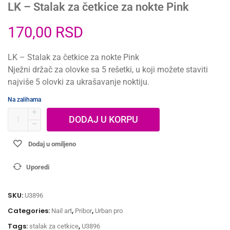
LK – Stalak za četkice za nokte Pink
170,00
RSD
LK – Stalak za četkice za nokte Pink
Nježni držač za olovke sa 5 rešetki, u koji možete staviti
najviše 5 olovki za ukrašavanje noktiju.
Na zalihama
DODAJ U KORPU
Dodaj u omiljeno
Uporedi
SKU:
U3896
Categories:
,
,
Nail art
Pribor
Urban pro
Tags:
,
stalak za cetkice
U3896