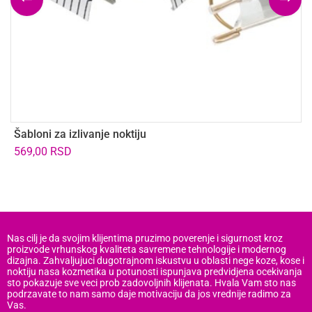
Šabloni za izlivanje noktiju
U
569,00
RSD
8
Nas cilj je da svojim klijentima pruzimo poverenje i sigurnost kroz
proizvode vrhunskog kvaliteta savremene tehnologije i modernog
dizajna. Zahvaljujuci dugotrajnom iskustvu u oblasti nege koze, kose i
noktiju nasa kozmetika u potunosti ispunjava predvidjena ocekivanja
sto pokazuje sve veci prob zadovoljnih klijenata. Hvala Vam sto nas
podrzavate to nam samo daje motivaciju da jos vrednije radimo za
Vas.