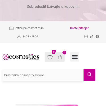
Dobrodošli! Uživajte u kupovini!
Imate pitanja?
office@a-cosmetics.rs
MOJ NALOG
0
0