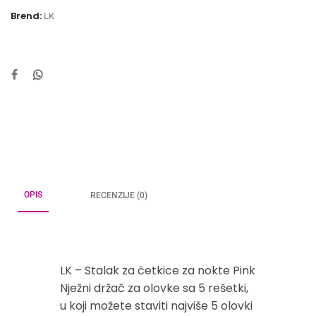
Brend:
LK
OPIS
RECENZIJE (0)
LK – Stalak za četkice za nokte Pink
Nježni držač za olovke sa 5 rešetki,
u koji možete staviti najviše 5 olovki