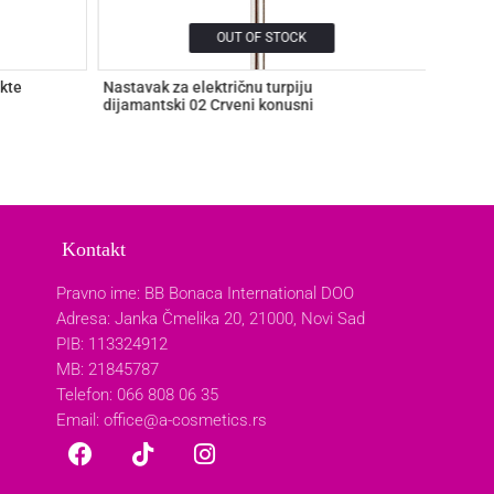
OUT OF STOCK
okte
Nastavak za električnu turpiju
Nastava
dijamantski 02 Crveni konusni
dijaman
449,0
Kontakt
Pravno ime: BB Bonaca International DOO
Adresa: Janka Čmelika 20, 21000, Novi Sad
PIB: 113324912
MB: 21845787
Telefon: 066 808 06 35
Email:
office@a-cosmetics.rs