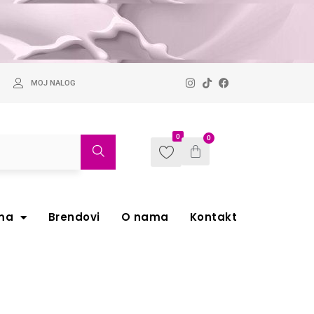
MOJ NALOG
0
0
ma
Brendovi
O nama
Kontakt