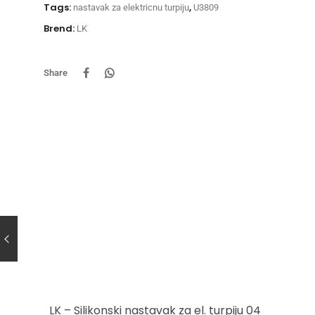
Tags:
,
nastavak za elektricnu turpiju
U3809
Brend:
LK
Share
LK – Silikonski nastavak za el. turpiju 04