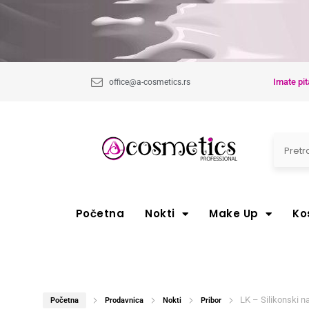
Imate pit
office@a-cosmetics.rs
Početna
Nokti
Make Up
Ko
LK – Silikonski na
Početna
Prodavnica
Nokti
Pribor