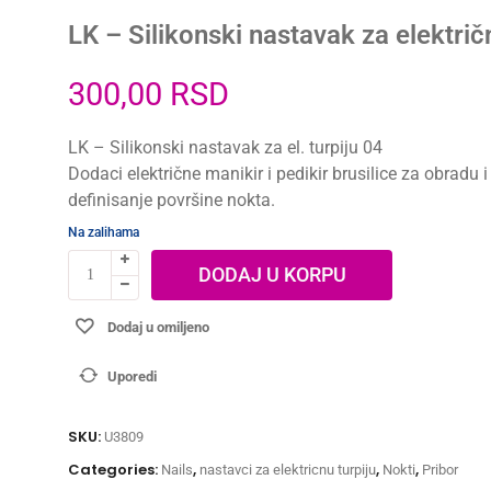
LK – Silikonski nastavak za električ
300,00
RSD
LK – Silikonski nastavak za el. turpiju 04
Dodaci električne manikir i pedikir brusilice za obradu i
definisanje površine nokta.
Na zalihama
DODAJ U KORPU
Dodaj u omiljeno
Uporedi
SKU:
U3809
Categories:
,
,
,
Nails
nastavci za elektricnu turpiju
Nokti
Pribor