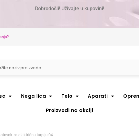
Dobrodošli! Uživajte u kupovini!
anja?
sa
Nega lica
Telo
Aparati
Opre
Proizvodi na akciji
stavak za električnu turpiju 04