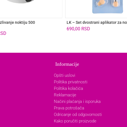
izlivanje noktiju 500
LK – Set dvostrani aplikator za n
690,00
RSD
RSD
Informacije
Opšti uslovi
Politika privatnosti
Politika kolačića
Reklamacije
Načini plaćanja i isporuka
Prava potrošača
Odricanje od odgovornosti
Kako poručiti proizvode