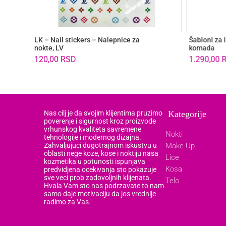
LK – Nail stickers – Nalepnice za
Šabloni za 
nokte, LV
komada
120,00
RSD
1.290,00
Nas cilj je da svojim klijentima pruzimo
Kategorije
poverenje i sigurnost kroz proizvode
vrhunskog kvaliteta savremene
Nokti
tehnologije i modernog dizajna.
Zahvaljujuci dugotrajnom iskustvu u
Make Up
oblasti nege koze, kose i noktiju nasa
Lice
kozmetika u potunosti ispunjava
Kosa
predvidjena ocekivanja sto pokazuje
sve veci prob zadovoljnih klijenata.
Telo
Hvala Vam sto nas podrzavate to nam
samo daje motivaciju da jos vrednije
radimo za Vas.