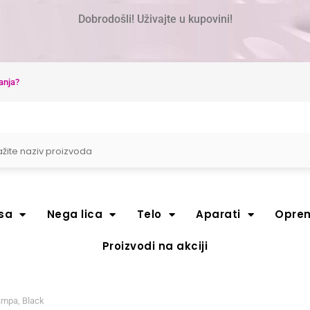
Dobrodošli! Uživajte u kupovini!
anja?
sa
Nega lica
Telo
Aparati
Opre
Proizvodi na akciji
ampa, Black