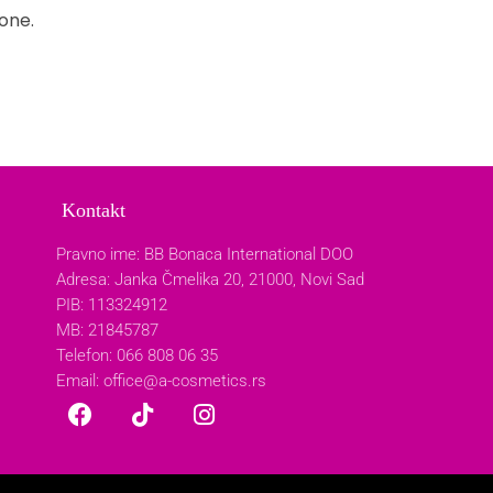
one.
Kontakt
Pravno ime: BB Bonaca International DOO
Adresa: Janka Čmelika 20, 21000, Novi Sad
PIB: 113324912
MB: 21845787
Telefon: 066 808 06 35
Email:
office@a-cosmetics.rs