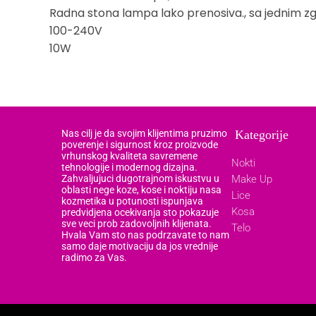
Radna stona lampa lako prenosiva., sa jednim z
100-240V
10W
Nas cilj je da svojim klijentima pruzimo
Kategorije
poverenje i sigurnost kroz proizvode
vrhunskog kvaliteta savremene
Nokti
tehnologije i modernog dizajna.
Zahvaljujuci dugotrajnom iskustvu u
Make Up
oblasti nege koze, kose i noktiju nasa
Lice
kozmetika u potunosti ispunjava
Kosa
predvidjena ocekivanja sto pokazuje
sve veci prob zadovoljnih klijenata.
Telo
Hvala Vam sto nas podrzavate to nam
samo daje motivaciju da jos vrednije
radimo za Vas.