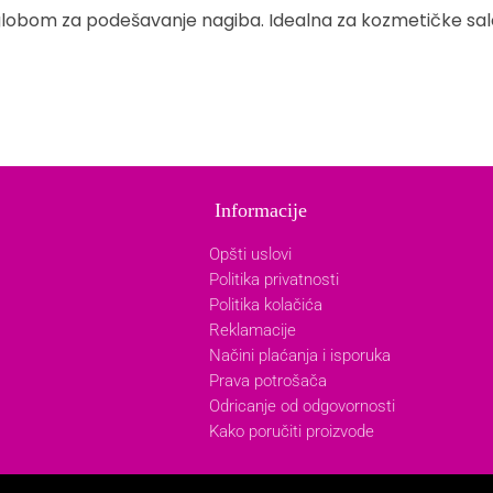
globom za podešavanje nagiba. Idealna za kozmetičke sal
Informacije
Opšti uslovi
Politika privatnosti
Politika kolačića
Reklamacije
Načini plaćanja i isporuka
Prava potrošača
Odricanje od odgovornosti
Kako poručiti proizvode