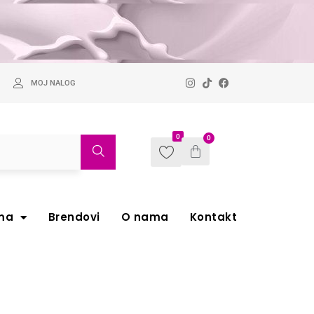
MOJ NALOG
0
0
ma
Brendovi
O nama
Kontakt