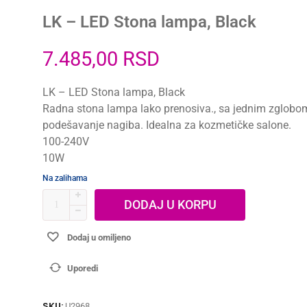
LK – LED Stona lampa, Black
7.485,00
RSD
LK – LED Stona lampa, Black
Radna stona lampa lako prenosiva., sa jednim zglobo
podešavanje nagiba. Idealna za kozmetičke salone.
100-240V
10W
Na zalihama
DODAJ U KORPU
Dodaj u omiljeno
Uporedi
SKU:
U2968