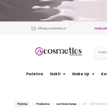
Imate pit
office@a-cosmetics.rs
Početna
Nokti
Make Up
Ko
LK – LED Stona l
Početna
Prodavnica
Led Stona lampa