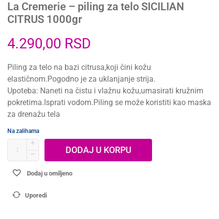
La Cremerie – piling za telo SICILIAN
CITRUS 1000gr
4.290,00
RSD
Piling za telo na bazi citrusa,koji čini kožu
elastičnom.Pogodno je za uklanjanje strija.
Upoteba: Naneti na čistu i vlažnu kožu,umasirati kružnim
pokretima.Isprati vodom.Piling se može koristiti kao maska
za drenažu tela
Na zalihama
DODAJ U KORPU
Dodaj u omiljeno
Uporedi