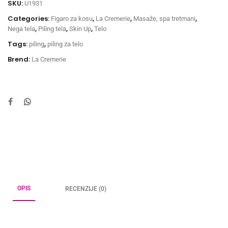
SKU:
U1931
Categories:
,
,
,
Figaro za kosu
La Cremerie
Masaže, spa tretmani
,
,
,
Nega tela
Piling tela
Skin Up
Telo
Tags:
,
piling
piling za telo
Brend:
La Cremerie
OPIS
RECENZIJE (0)