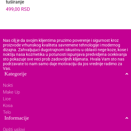
tuširanje
8
499,00
RSD
Nas cilj je da svojim klijentima pruzimo poverenje i sigurnost kroz
proizvode vrhunskog kvaliteta savremene tehnologije i modernog
dizajna. Zahvaljujuci dugotrajnom iskustvu u oblasti nege koze, kose i
noktiju nasa kozmetika u potunosti ispunjava predvidjena ocekivanja
sto pokazuje sve veci prob zadovoljnih klijenata. Hvala Vam sto nas
podrzavate to nam samo daje motivaciju da jos vrednije radimo za
Vas.
Kategorije
Nokti
Make Up
Lice
Kosa
Telo
Informacije
Opšti uslovi