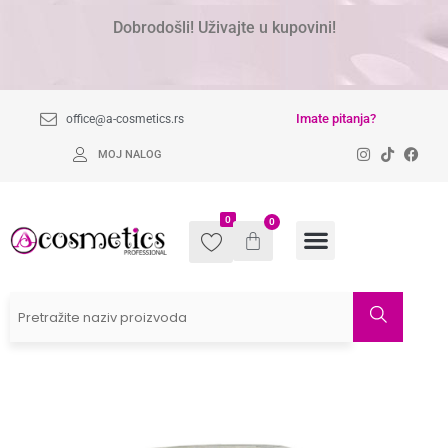
Dobrodošli! Uživajte u kupovini!
Imate pitanja?
office@a-cosmetics.rs
MOJ NALOG
0
0