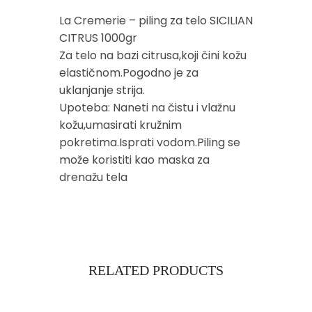
La Cremerie – piling za telo SICILIAN
CITRUS 1000gr
Za telo na bazi citrusa,koji čini kožu
elastičnom.Pogodno je za
uklanjanje strija.
Upoteba: Naneti na čistu i vlažnu
kožu,umasirati kružnim
pokretima.Isprati vodom.Piling se
može koristiti kao maska za
drenažu tela
RELATED PRODUCTS