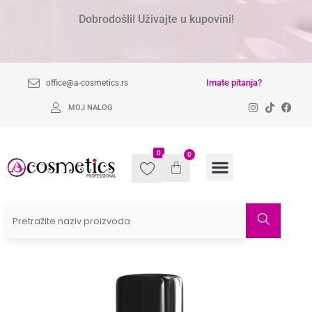
Dobrodošli! Uživajte u kupovini!
Imate pitanja?
office@a-cosmetics.rs
MOJ NALOG
0
0