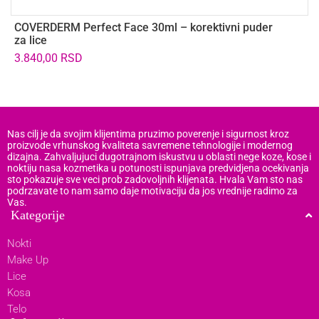
COVERDERM Perfect Face 30ml – korektivni puder
K
za lice
b
3.840,00
RSD
9
Nas cilj je da svojim klijentima pruzimo poverenje i sigurnost kroz
proizvode vrhunskog kvaliteta savremene tehnologije i modernog
dizajna. Zahvaljujuci dugotrajnom iskustvu u oblasti nege koze, kose i
noktiju nasa kozmetika u potunosti ispunjava predvidjena ocekivanja
sto pokazuje sve veci prob zadovoljnih klijenata. Hvala Vam sto nas
podrzavate to nam samo daje motivaciju da jos vrednije radimo za
Vas.
Kategorije
Nokti
Make Up
Lice
Kosa
Telo