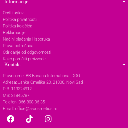
Informacije
Opšti uslovi
Politika privatnosti
Politika kolačića
Reklamacije
Načini plaćanja i isporuka
Prava potrošača
Odricanje od odgovornosti
Kako poručiti proizvode
Kontakt
Pravno ime: BB Bonaca International DOO
Adresa: Janka Čmelika 20, 21000, Novi Sad
PIB: 113324912
MB: 21845787
Telefon: 066 808 06 35
Email:
office@a-cosmetics.rs