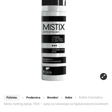
Kokie Cosmetics
Početna
Prodavnica
Brendovi
Kokie
Mistix Setting Spray 75ml – sprej za setovanje sa hijaluronskom kiselinom