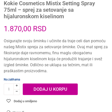
Kokie Cosmetics Mistix Setting Spray
75ml – sprej za setovanje sa
hijaluronskom kiselinom
1.870,00
RSD
Osigurajte svoju šminku i učinite da traje celi dan pomoću
našeg Mistix spreja za setovanje šminke. Ovaj mat sprej za
fiksiranje daje ravnomernu, finu maglu obogaćenu
hijaluronskom kiselinom koja će produžiti trajanje i svež
izgled šminke. Odlično se uklapa sa tečnim, mat ili
praškastim proizvodima.
Na zalihama
DODAJ U KORPU
Dodaj u omiljeno