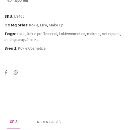
Uporedi
SKU:
U3465
Categories:
,
,
Kokie
Lice
Make Up
Tags:
,
,
,
,
,
kokie
kokie proffesional
kokiecosmetics
makeup
setingsprej
,
settingspray
šminka
Brend:
Kokie Cosmetics
OPIS
RECENZIJE (0)