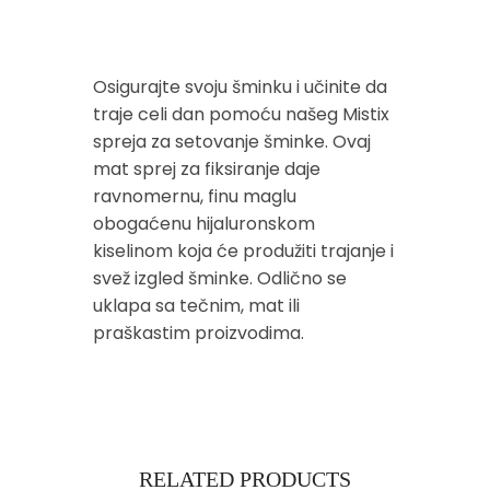
Osigurajte svoju šminku i učinite da
traje celi dan pomoću našeg Mistix
spreja za setovanje šminke. Ovaj
mat sprej za fiksiranje daje
ravnomernu, finu maglu
obogaćenu hijaluronskom
kiselinom koja će produžiti trajanje i
svež izgled šminke. Odlično se
uklapa sa tečnim, mat ili
praškastim proizvodima.
RELATED PRODUCTS