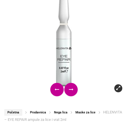
HELENVITA
Početna
Prodavnica
Nega lica
Maske za lice
– EYE REPAIR ampule za lice i vrat 2ml