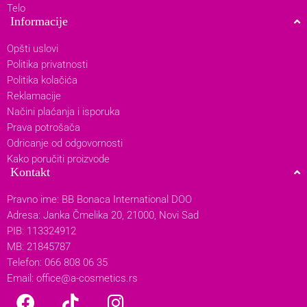
Telo
Informacije
Opšti uslovi
Politika privatnosti
Politika kolačića
Reklamacije
Načini plaćanja i isporuka
Prava potrošača
Odricanje od odgovornosti
Kako poručiti proizvode
Kontakt
Pravno ime: BB Bonaca International DOO
Adresa: Janka Čmelika 20, 21000, Novi Sad
PIB: 113324912
MB: 21845787
Telefon: 066 808 06 35
Email:
office@a-cosmetics.rs