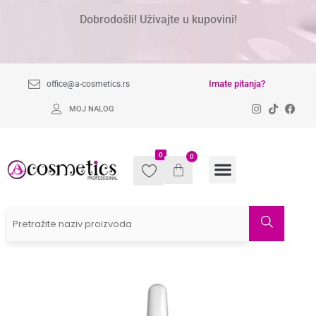
Dobrodošli! Uživajte u kupovini!
Imate pitanja?
office@a-cosmetics.rs
MOJ NALOG
0
0