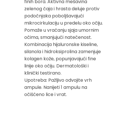
finih bora. Aktivna mešavina
zelenog čaja i hrasta deluje protiv
podočnjaka poboljšavajući
mikrocirkulaciju u predelu oko očiju.
Pomaže u vraćanju sjaja umornim
očima, smanjujući natečenost.
Kombinacija hijaluronske kiseline,
silanola i hidroksiprolina zamenjuje
kolagen kože, popunjavajući fine
linije oko očiju. Dermatološki i
klinički testirano.
Upotreba: Pažljivo odvojite vrh
ampule. Nanijeti 1 ampulu na
očišćeno lice i vrat.