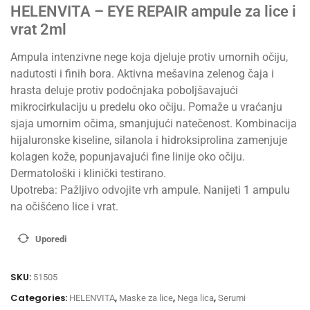
HELENVITA – EYE REPAIR ampule za lice i
vrat 2ml
Ampula intenzivne nege koja djeluje protiv umornih očiju,
nadutosti i finih bora. Aktivna mešavina zelenog čaja i
hrasta deluje protiv podočnjaka poboljšavajući
mikrocirkulaciju u predelu oko očiju. Pomaže u vraćanju
sjaja umornim očima, smanjujući natečenost. Kombinacija
hijaluronske kiseline, silanola i hidroksiprolina zamenjuje
kolagen kože, popunjavajući fine linije oko očiju.
Dermatološki i klinički testirano.
Upotreba: Pažljivo odvojite vrh ampule. Nanijeti 1 ampulu
na očišćeno lice i vrat.
Uporedi
SKU:
51505
Categories:
,
,
,
HELENVITA
Maske za lice
Nega lica
Serumi