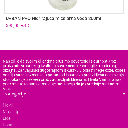
URBAN PRO Hidrirajuća micelarna voda 200ml
U
590,00
RSD
6
Nas cilj je da svojim klijentima pruzimo poverenje i sigurnost kroz
proizvode vrhunskog kvaliteta savremene tehnologije i modernog
dizajna. Zahvaljujuci dugotrajnom iskustvu u oblasti nege koze, kose i
noktiju nasa kozmetika u potunosti ispunjava predvidjena ocekivanja
sto pokazuje sve veci prob zadovoljnih klijenata. Hvala Vam sto nas
podrzavate to nam samo daje motivaciju da jos vrednije radimo za
Vas.
Kategorije
Nokti
Make Up
Lice
Kosa