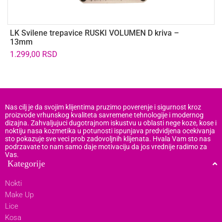
LK Svilene trepavice RUSKI VOLUMEN D kriva –
T
13mm
5
1.299,00
RSD
Nas cilj je da svojim klijentima pruzimo poverenje i sigurnost kroz
proizvode vrhunskog kvaliteta savremene tehnologije i modernog
dizajna. Zahvaljujuci dugotrajnom iskustvu u oblasti nege koze, kose i
noktiju nasa kozmetika u potunosti ispunjava predvidjena ocekivanja
sto pokazuje sve veci prob zadovoljnih klijenata. Hvala Vam sto nas
podrzavate to nam samo daje motivaciju da jos vrednije radimo za
Vas.
Kategorije
Nokti
Make Up
Lice
Kosa