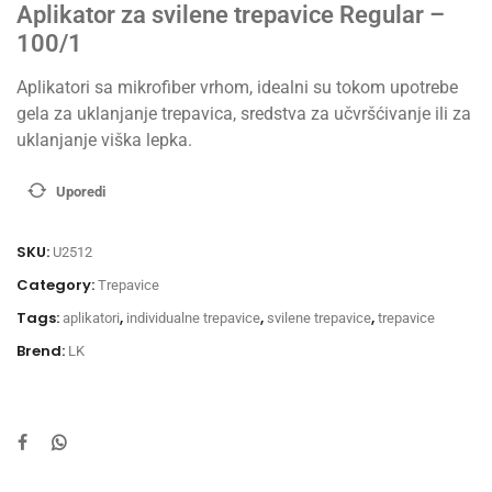
Aplikator za svilene trepavice Regular –
100/1
Aplikatori sa mikrofiber vrhom, idealni su tokom upotrebe
gela za uklanjanje trepavica, sredstva za učvršćivanje ili za
uklanjanje viška lepka.
Uporedi
SKU:
U2512
Category:
Trepavice
Tags:
,
,
,
aplikatori
individualne trepavice
svilene trepavice
trepavice
Brend:
LK