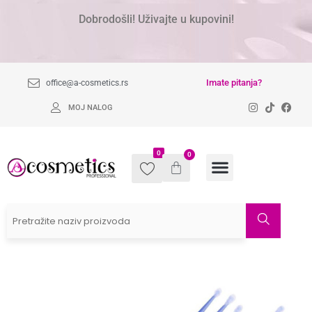
Dobrodošli! Uživajte u kupovini!
Imate pitanja?
office@a-cosmetics.rs
MOJ NALOG
0
0