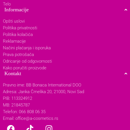
Telo
Informacije
Opšti uslovi
Politika privatnosti
Politika kolačića
Reklamacije
Načini plaćanja i isporuka
Prava potrošača
Odricanje od odgovornosti
Kako poručiti proizvode
Kontakt
Pravno ime: BB Bonaca International DOO
Adresa: Janka Čmelika 20, 21000, Novi Sad
PIB: 113324912
MB: 21845787
Telefon: 066 808 06 35
Email:
office@a-cosmetics.rs