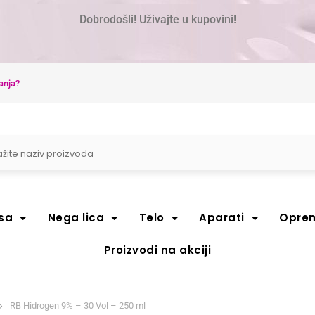
Dobrodošli! Uživajte u kupovini!
anja?
sa
Nega lica
Telo
Aparati
Opre
Proizvodi na akciji
RB Hidrogen 9% – 30 Vol – 250 ml