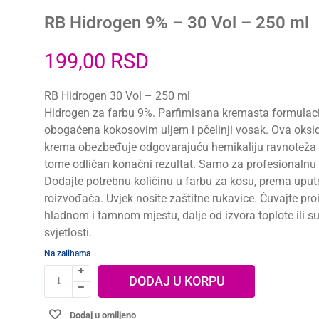
RB Hidrogen 9% – 30 Vol – 250 ml
199,00
RSD
RB Hidrogen 30 Vol – 250 ml
Hidrogen za farbu 9%. Parfimisana kremasta formulac
obogaćena kokosovim uljem i pčelinji vosak. Ova oksi
krema obezbeđuje odgovarajuću hemikaliju ravnoteža
tome odličan konačni rezultat. Samo za profesionalnu
Dodajte potrebnu količinu u farbu za kosu, prema uput
roizvođača. Uvjek nosite zaštitne rukavice. Čuvajte pr
hladnom i tamnom mjestu, dalje od izvora toplote ili s
svjetlosti.
Na zalihama
DODAJ U KORPU
Dodaj u omiljeno