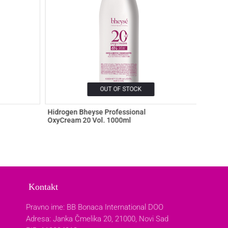
OUT OF STOCK
Hidrogen Bheyse Professional
OKAY –
OxyCream 20 Vol. 1000ml
40vol.
140,0
Kontakt
Pravno ime: BB Bonaca International DOO
Adresa: Janka Čmelika 20, 21000, Novi Sad