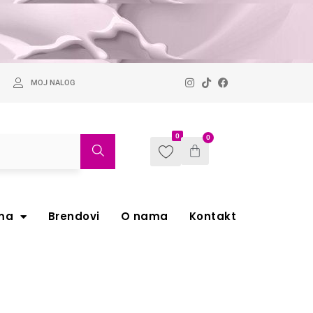
MOJ NALOG
0
0
ma
Brendovi
O nama
Kontakt