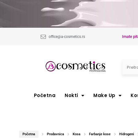
Imate pit
office@a-cosmetics.rs
Početna
Nokti
Make Up
Ko
Početna
Prodavnica
Kosa
Farbanje kose
Hidrogeni