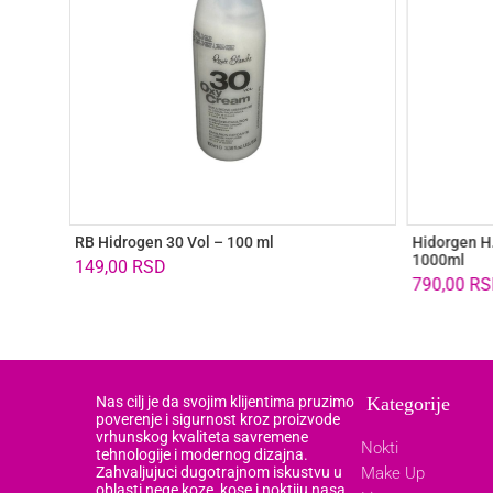
RB Hidrogen 30 Vol – 100 ml
Hidorgen H
1000ml
149,00
RSD
790,00
RS
Nas cilj je da svojim klijentima pruzimo
Kategorije
poverenje i sigurnost kroz proizvode
vrhunskog kvaliteta savremene
Nokti
tehnologije i modernog dizajna.
Zahvaljujuci dugotrajnom iskustvu u
Make Up
oblasti nege koze, kose i noktiju nasa