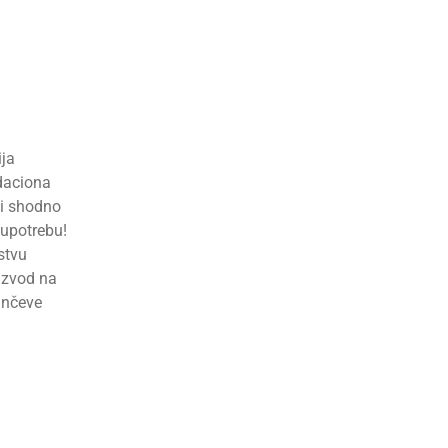
ija
daciona
 i shodno
 upotrebu!
stvu
oizvod na
unčeve