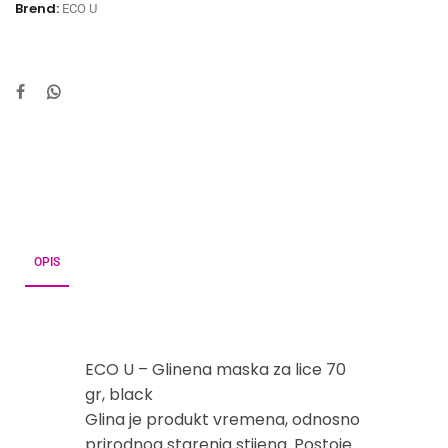
Brend:
ECO U
OPIS
ECO U – Glinena maska za lice 70
gr, black
Glina je produkt vremena, odnosno
prirodnog starenja stijena. Postoje