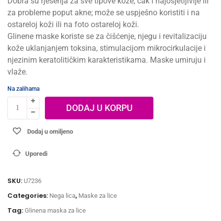
Dobra su rješenja za sve tipove kože, čak i najosjetljivije ili
za probleme poput akne; može se uspješno koristiti i na
ostareloj koži ili na foto ostareloj koži.
Glinene maske koriste se za čišćenje, njegu i revitalizaciju
kože uklanjanjem toksina, stimulacijom mikrocirkulacije i
njezinim keratolitičkim karakteristikama. Maske umiruju i
vlaže.
Na zalihama
DODAJ U KORPU
Dodaj u omiljeno
Uporedi
SKU:
U7236
Categories:
,
Nega lica
Maske za lice
Tag:
Glinena maska za lice