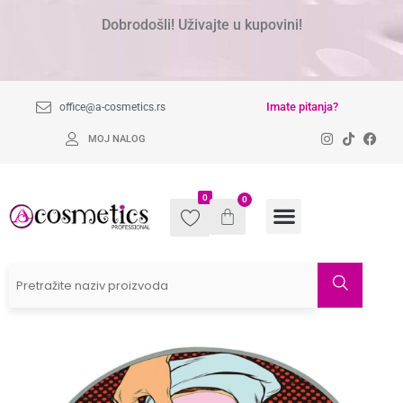
Dobrodošli! Uživajte u kupovini!
Imate pitanja?
office@a-cosmetics.rs
MOJ NALOG
0
0