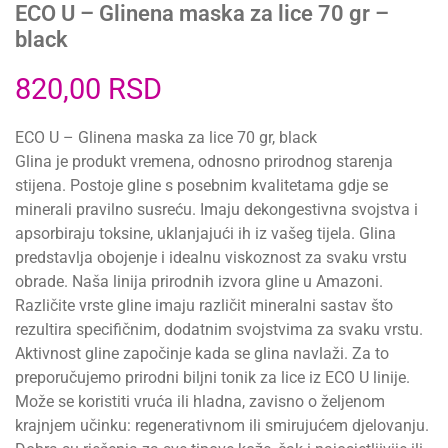
ECO U – Glinena maska za lice 70 gr –
black
820,00
RSD
ECO U – Glinena maska za lice 70 gr, black
Glina je produkt vremena, odnosno prirodnog starenja
stijena. Postoje gline s posebnim kvalitetama gdje se
minerali pravilno susreću. Imaju dekongestivna svojstva i
apsorbiraju toksine, uklanjajući ih iz vašeg tijela. Glina
predstavlja obojenje i idealnu viskoznost za svaku vrstu
obrade. Naša linija prirodnih izvora gline u Amazoni.
Različite vrste gline imaju različit mineralni sastav što
rezultira specifičnim, dodatnim svojstvima za svaku vrstu.
Aktivnost gline započinje kada se glina navlaži. Za to
preporučujemo prirodni biljni tonik za lice iz ECO U linije.
Može se koristiti vruća ili hladna, zavisno o željenom
krajnjem učinku: regenerativnom ili smirujućem djelovanju.