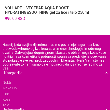
VOLLARE – VEGEBAR AQUA BOOST
U
HYDRATING&SOOTHING gel za lice i telo 250ml
m
990,00
RSD
6
Nas cilj je da svojim klijentima pruzimo poverenje i sigurnost kroz
proizvode vrhunskog kvaliteta savremene tehnologije i modernog
dizajna. Zahvaljujuci dugotrajnom iskustvu u oblasti nege koze, kose i
noktiju nasa kozmetika u potunosti ispunjava predvidjena ocekivanja
sto pokazuje sve veci prob zadovoljnih klijenata. Hvala Vam sto nas
podrzavate to nam samo daje motivaciju da jos vrednije radimo za
Vas.
Kategorije
Nokti
Make Up
Lice
Kosa
Telo
Informacije