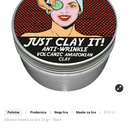
ECO U –
Početna
Prodavnica
Nega lica
Maske za lice
Glinena maska za lice 70 gr – black