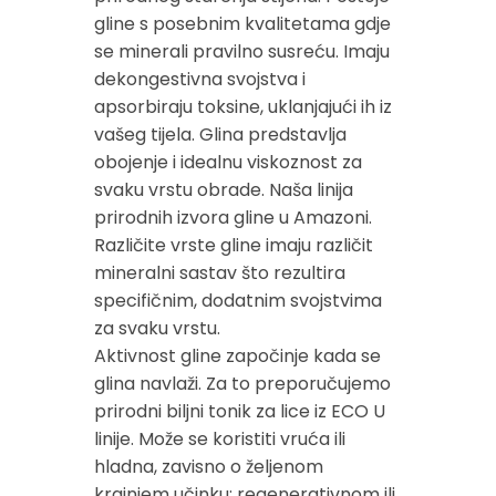
gline s posebnim kvalitetama gdje
se minerali pravilno susreću. Imaju
dekongestivna svojstva i
apsorbiraju toksine, uklanjajući ih iz
vašeg tijela. Glina predstavlja
obojenje i idealnu viskoznost za
svaku vrstu obrade. Naša linija
prirodnih izvora gline u Amazoni.
Različite vrste gline imaju različit
mineralni sastav što rezultira
specifičnim, dodatnim svojstvima
za svaku vrstu.
Aktivnost gline započinje kada se
glina navlaži. Za to preporučujemo
prirodni biljni tonik za lice iz ECO U
linije. Može se koristiti vruća ili
hladna, zavisno o željenom
krajnjem učinku: regenerativnom ili