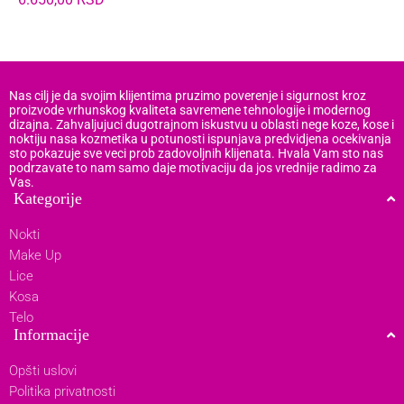
Nas cilj je da svojim klijentima pruzimo poverenje i sigurnost kroz
proizvode vrhunskog kvaliteta savremene tehnologije i modernog
dizajna. Zahvaljujuci dugotrajnom iskustvu u oblasti nege koze, kose i
noktiju nasa kozmetika u potunosti ispunjava predvidjena ocekivanja
sto pokazuje sve veci prob zadovoljnih klijenata. Hvala Vam sto nas
podrzavate to nam samo daje motivaciju da jos vrednije radimo za
Vas.
Kategorije
Nokti
Make Up
Lice
Kosa
Telo
Informacije
Opšti uslovi
Politika privatnosti