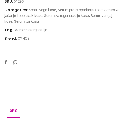
SKU:
51290
Categories:
,
,
,
Kosa
Nega kose
Serum protiv opadanja kose
Serum za
,
,
jačanje i oporavak kose
Serum za regeneraciju kose
Serum za sjaj
,
kose
Serumi za kosu
Tag:
Moroccan argan ulje
Brend:
CYNOS
OPIS