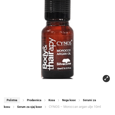
Početna
Prodavnica
Kosa
Nega kose
Serumi za
CYNOS – Moroccan argan ulje 10ml
kosu
Serum za sjaj kose