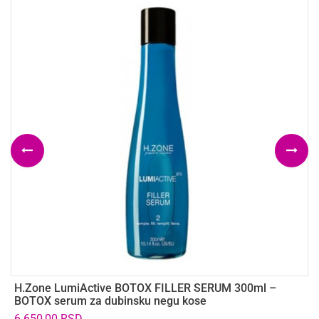
H.Zone LumiActive BOTOX FILLER SERUM 300ml –
R
BOTOX serum za dubinsku negu kose
5
6.650,00
RSD
9