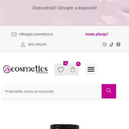
Dobrodošli! Uživajte u kupovini!
Imate pitanja?
office@a-cosmetics.rs
MOJ NALOG
0
0