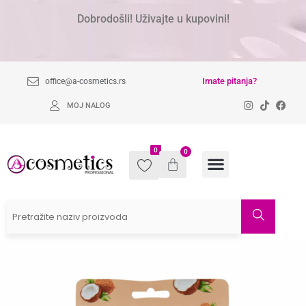
Dobrodošli! Uživajte u kupovini!
Imate pitanja?
office@a-cosmetics.rs
MOJ NALOG
0
0