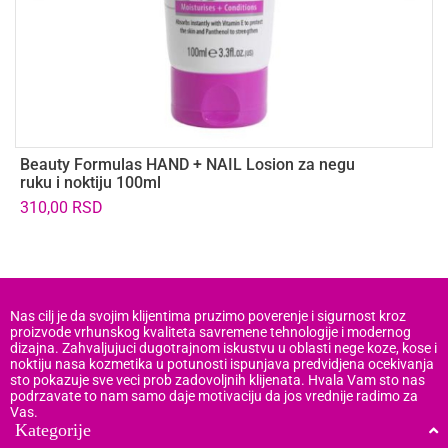
Beauty Formulas HAND + NAIL Losion za negu
B
ruku i noktiju 100ml
U
u
310,00
RSD
Nas cilj je da svojim klijentima pruzimo poverenje i sigurnost kroz
proizvode vrhunskog kvaliteta savremene tehnologije i modernog
dizajna. Zahvaljujuci dugotrajnom iskustvu u oblasti nege koze, kose i
noktiju nasa kozmetika u potunosti ispunjava predvidjena ocekivanja
sto pokazuje sve veci prob zadovoljnih klijenata. Hvala Vam sto nas
podrzavate to nam samo daje motivaciju da jos vrednije radimo za
Vas.
Kategorije